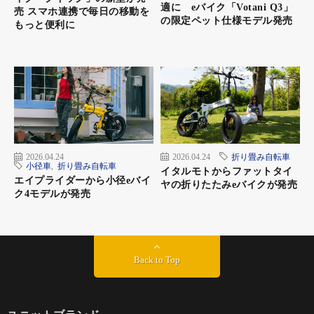
適に eバイク「Votani Q3」
売 スマホ連携で毎日の移動を
の限定ペット仕様モデル発売
もっと便利に
2026.04.24
2026.04.24
折り畳み自転車
小径車
,
折り畳み自転車
イタルモトからファットタイ
エイプライダーから小径eバイ
ヤの折りたたみeバイクが発売
ク4モデルが発売
Back to Top