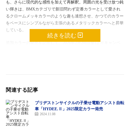
も、さらに現代的な感性を加えて再解釈。周囲の光を受け放つ鈍
い輝きは、BMXカテゴリで新旧問わず定番カラーとして愛され
るクロームメッキカラーのような趣も連想させ、かつてのカラー
をベースにシンプルながら主張のあるメタリックカラーへと昇華
している。
続きを読む
追加カラーの発売を記念して、2026年2月20日(金)よりキャンペ
ーンを開催する。合計4色のカラーバリエーションとなった
「MX-E」を成約すると、特製のマグカップをプレゼント！ま
た、試乗車も全国の50を超えるディーラーに設置している。
関連する記事
ブリヂストンサイクルの子乗せ電動アシスト自転
車「HYDEE.Ⅱ」2025限定カラー発売
FUJI：懐かしくも新しい、BMXスタイルのE-Bike「MX-E」に新
2024.11.08
色 Steel Silver が追加！
https://shifta.jp/fuji/news-archive/detail/915/