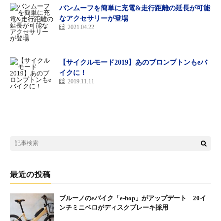
バンムーフを簡単に充電&走行距離の延長が可能
FUJI：MX-Eの新色追加を記念して「DAD -RAD DADS RIDE
なアクセサリーが登場
2021.04.22
MX-E-」キャンペーンが再び
https://shifta.jp/fuji/news-archive/detail/916/
【サイクルモード2019】あのブロンプトンもeバ
イクに！
2019.11.11
最近の投稿
ブルーノのeバイク「e-hop」がアップデート 20イ
ンチミニベロがディスクブレーキ採用