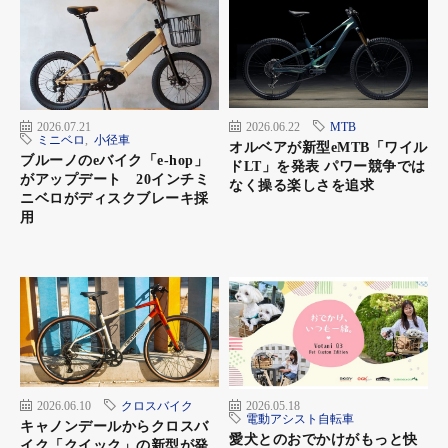
2026.07.21
2026.06.22
MTB
ミニベロ
,
小径車
オルベアが新型eMTB「ワイル
ブルーノのeバイク「e-hop」
ドLT」を発表 パワー競争では
がアップデート 20インチミ
なく操る楽しさを追求
ニベロがディスクブレーキ採
用
2026.06.10
クロスバイク
2026.05.18
電動アシスト自転車
キャノンデールからクロスバ
愛犬とのおでかけがもっと快
イク「クイック」の新型が発