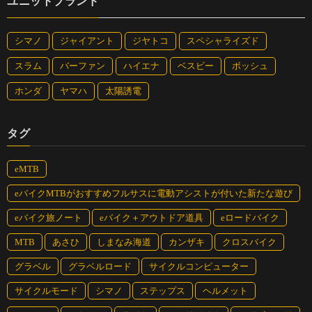
ユニットブランド
シマノ
ジャイアント
ジヤトコ
スペシャライズド
スラム
バーファン
ハイエナ
ベスビー
ボッシュ
ホンダ
ヤマハ
太陽誘電
タグ
eMTB
eバイクMTBがおすすめフルサスに電動アシストが付いた新たな遊び
eバイク旅ノート
eバイク＋アウトドア道具
eロードバイク
MTB
あさひ
しまなみ海道
カンザキ
クロスバイク
グラベル
グラベルロード
サイクルコンピューター
サイクルモード
シマノ
ステップス
ヘルメット