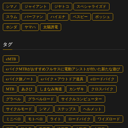
シマノ
ジャイアント
ジヤトコ
スペシャライズド
スラム
バーファン
ハイエナ
ベスビー
ボッシュ
ホンダ
ヤマハ
太陽誘電
キャノンデール日本仕様のeバイクがいよいよ日本に上陸！アシ
タグ
スト時の軽やかな走りはもちろん、アシストオフの時も気持ちよ
く走れる万能eバイク。フェンダーの取り付けはライダーのライ
フスタイルに合わせて調整可能。
eMTB
eバイクMTBがおすすめフルサスに電動アシストが付いた新たな遊び
商品名：
Quick NEO（クイック ネオ）
ドライブユニット：
Bosch Active Line Plus 250W
eバイク旅ノート
eバイク＋アウトドア道具
eロードバイク
バッテリー：
Bosch PowerTube 500Wh 変速：Shimano Altus, 9速
MTB
あさひ
しまなみ海道
カンザキ
クロスバイク
タイヤ：
700 x 35c カラー：エメラルド(EMR)
サイズ：
SM, MD, LG
グラベル
グラベルロード
サイクルコンピューター
価格：
29万円（税抜）
サイクルモード
シマノ
ステップス
ヘルメット
Quick NEO（クイック ネオ）詳細はこちら
ミニベロ
モトベロ
ライト
ロードバイク
ワイズロード