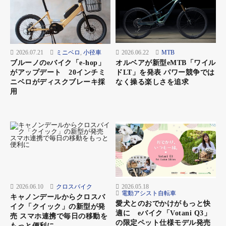
2026.07.21
ミニベロ
,
小径車
2026.06.22
MTB
ブルーノのeバイク「e-hop」
オルベアが新型eMTB「ワイル
がアップデート 20インチミ
ドLT」を発表 パワー競争では
ニベロがディスクブレーキ採
なく操る楽しさを追求
用
2026.06.10
クロスバイク
2026.05.18
電動アシスト自転車
キャノンデールからクロスバ
愛犬とのおでかけがもっと快
イク「クイック」の新型が発
適に eバイク「Votani Q3」
売 スマホ連携で毎日の移動を
の限定ペット仕様モデル発売
もっと便利に