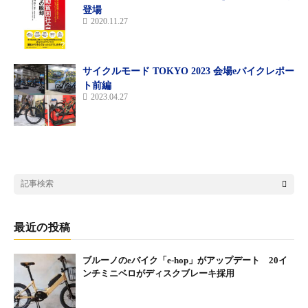
登場
搭載しているパワーユニット「Bosch G3 アクティブラインプラ
2020.11.27
ス」は、軽量かつ静音でありながらとてもパワフル。アシストを
オフにしても、ライドを邪魔する走行抵抗は発生しない。
サイクルモード TOKYO 2023 会場eバイクレポー
■遠くまで：大容量バッテリー500Whパワー
ト前編
フレームにスッキリ収まる大容量のバッテリーを搭載しているた
2023.04.27
め、長時間のライドでも安心。クロスバイクにスピードを加えた
いライダーや、長い時間カラダを動かすことが好きなライダーに
オススメ。
■安心のハンドリング：安定した高速走行をサポート！
OutFrontジオメトリーは、少し寝かせたヘッドアングルと55mm
のフォークオフセットの組み合わせによ り、高速時の安定性と
俊敏なハンドルを両立。バイク重量のあるE バイクにベストな設
最近の投稿
計。小さいサイズのバイクでも、つま先が前輪に接触するリスク
を軽減できる。
ブルーノのeバイク「e-hop」がアップデート 20イ
ンチミニベロがディスクブレーキ採用
■どんな道でも準備はOK：普段使いにちょうどいい装備
キックスタンド、取り外し可能なフェンダーブリッジ、ラックマ