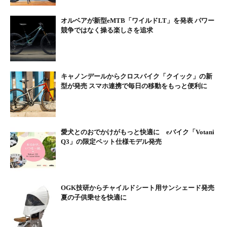
ウント、ライト用ケーブルを標準装備。必要なときに簡単に取り
付けられ、不要なときには取り外してスッキリとした見た目をキ
オルベアが新型eMTB「ワイルドLT」を発表 パワー
競争ではなく操る楽しさを追求
ープ。通勤や街乗りにピッタリなバイク。
キャノンデールからクロスバイク「クイック」の新
型が発売 スマホ連携で毎日の移動をもっと便利に
愛犬とのおでかけがもっと快適に eバイク「Votani
Q3」の限定ペット仕様モデル発売
OGK技研からチャイルドシート用サンシェード発売
夏の子供乗せを快適に