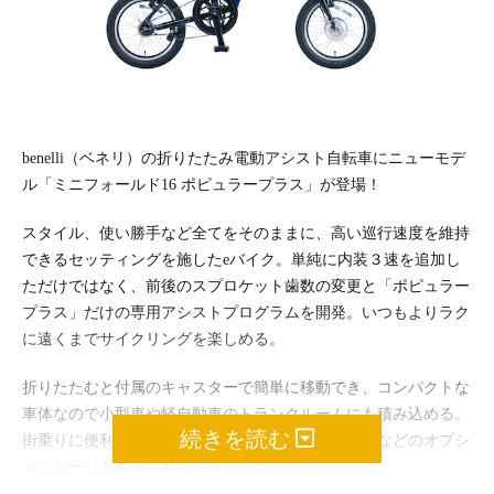
benelli（ベネリ）の折りたたみ電動アシスト自転車にニューモデ
ル「ミニフォールド16 ポピュラープラス」が登場！
スタイル、使い勝手など全てをそのままに、高い巡行速度を維持
できるセッティングを施したeバイク。単純に内装３速を追加し
ただけではなく、前後のスプロケット歯数の変更と「ポピュラー
プラス」だけの専用アシストプログラムを開発。いつもよりラク
に遠くまでサイクリングを楽しめる。
折りたたむと付属のキャスターで簡単に移動でき、コンパクトな
車体なので小型車や軽自動車のトランクルームにも積み込める。
続きを読む
街乗りに便利なサイドスタンドやキャリングケースなどのオプシ
ョンパーツも用意されている。