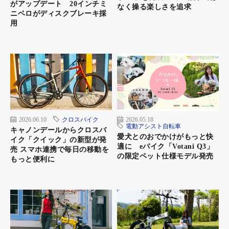
がアップデート 20インチミ
なく操る楽しさを追求
miniFold16 popular+（ミニフォールド16 ポピュラープラス）
ニベロがディスクブレーキ採
用
価格：12万7200円（税抜）
カラー：COSMIC RED、COSMIC SILVER、COSMIC BLUE
変速：後輪ハブ内装3段
充電走行距離：70km
アシストレベル：４段階
充電時間：約4 ～ 6時間
車体サイズ：全長1360×全幅595mm
折りたたみ時のサイズ：全長890×全幅450×全高585ｍｍ
2026.06.10
クロスバイク
2026.05.18
タイヤ：16×2.25
電動アシスト自転車
キャノンデールからクロスバ
重量：18kg
愛犬とのおでかけがもっと快
イク「クイック」の新型が発
適に eバイク「Votani Q3」
2020年11月発売
売 スマホ連携で毎日の移動を
の限定ペット仕様モデル発売
もっと便利に
ベースになった “mini Fold16 popular”はこちら
https://www.benellibike.jp/e-bikes_minifoldp.php