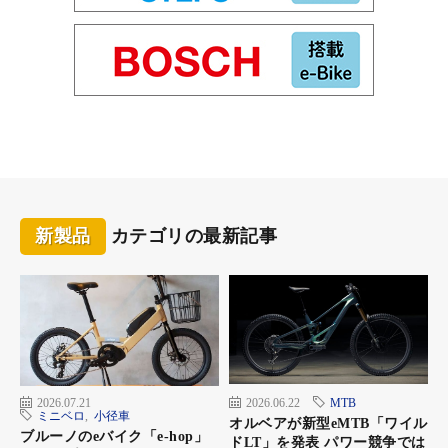
コスミックシルバー
新製品
カテゴリの最新記事
2026.07.21
2026.06.22
MTB
サイドスタンドやキャリングケースなどのオプションパ
ミニベロ
,
小径車
オルベアが新型eMTB「ワイル
ーツも用意されている。
ブルーノのeバイク「e-hop」
ドLT」を発表 パワー競争では