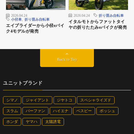
2026.04.24
2026.04.24
折り畳み自転車
小径車
,
折り畳み自転車
イタルモトからファットタイ
エイプライダーから小径eバイ
ヤの折りたたみeバイクが発売
ク4モデルが発売
Back to Top
ユニットブランド
シマノ
ジャイアント
ジヤトコ
スペシャライズド
スラム
バーファン
ハイエナ
ベスビー
ボッシュ
ホンダ
ヤマハ
太陽誘電