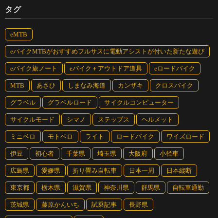
タグ
eMTB
eバイクMTBがおすすめフルサスに電動アシストが付いた新たな遊び
eバイク旅ノート
eバイク＋アウトドア道具
eロードバイク
MTB
あさひ
しまなみ海道
カンザキ
クロスバイク
グラベル
グラベルロード
サイクルコンピューター
サイクルモード
シマノ
ステップス
ヘルメット
ミニベロ
モトベロ
ライト
ロードバイク
ワイズロード
伊豆
初心者
千葉県
埼玉県
大阪府
小径車
広島県
愛媛県
折り畳み自転車
日本一周
日本縦断
東京都
栃木県
滋賀県
神奈川県
群馬県
自転車通勤
茨城県
藤原かんいち
試乗記事
長野県