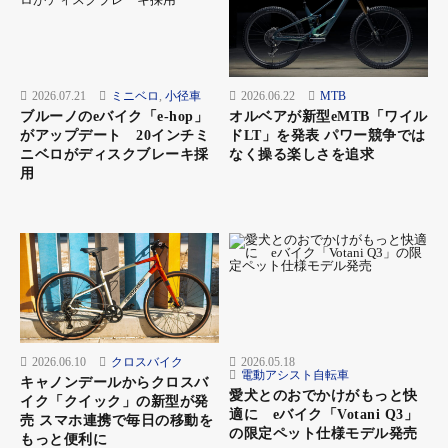
2026.07.21
ミニベロ
,
小径車
2026.06.22
MTB
ブルーノのeバイク「e-hop」
オルベアが新型eMTB「ワイル
がアップデート 20インチミ
ドLT」を発表 パワー競争では
ニベロがディスクブレーキ採
なく操る楽しさを追求
用
2026.06.10
クロスバイク
2026.05.18
電動アシスト自転車
キャノンデールからクロスバ
愛犬とのおでかけがもっと快
イク「クイック」の新型が発
適に eバイク「Votani Q3」
売 スマホ連携で毎日の移動を
の限定ペット仕様モデル発売
もっと便利に