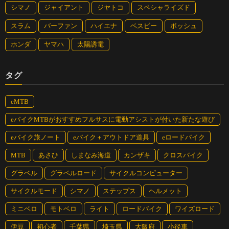
シマノ
ジャイアント
ジヤトコ
スペシャライズド
スラム
バーファン
ハイエナ
ベスビー
ボッシュ
ホンダ
ヤマハ
太陽誘電
タグ
eMTB
eバイクMTBがおすすめフルサスに電動アシストが付いた新たな遊び
eバイク旅ノート
eバイク＋アウトドア道具
eロードバイク
MTB
あさひ
しまなみ海道
カンザキ
クロスバイク
グラベル
グラベルロード
サイクルコンピューター
サイクルモード
シマノ
ステップス
ヘルメット
ミニベロ
モトベロ
ライト
ロードバイク
ワイズロード
伊豆
初心者
千葉県
埼玉県
大阪府
小径車