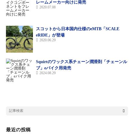
レームメーカー向けに発売
2020.07.08
スコットから日本国内仕様のeMTB「SCALE
eRIDE」が登場
2020.06.29
EVOL D700
Squirtのワックス系チェーン潤滑剤「チェーンル
エヴォル D700
ブ」eバイク用発売
価格/ 27万6000円(税抜)
2024.08.29
最大航続距離●37km (モード1)
軽量なアルミ製ディスクロードフレームに、バーファン製M800
パワーユニットとシマノ・105 を組み合わせた本格派。力強いア
シスト力を備えつつ、その領域を超えても 2×11 段変速の高い基
本性能が乗り手をサポート。バッテリーはダウンチューブ一体型
だ
最近の投稿