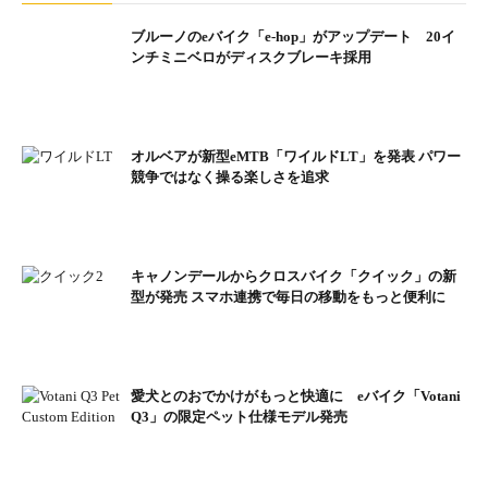
ブルーノのeバイク「e-hop」がアップデート 20イ
EVOL C700 エヴォル C700 価格/ 19万8000円(税抜)
ンチミニベロがディスクブレーキ採用
オルベアが新型eMTB「ワイルドLT」を発表 パワー
競争ではなく操る楽しさを追求
キャノンデールからクロスバイク「クイック」の新
型が発売 スマホ連携で毎日の移動をもっと便利に
愛犬とのおでかけがもっと快適に eバイク「Votani
EVOL M275 エヴォル M275 価格/ 22万円(税抜)
Q3」の限定ペット仕様モデル発売