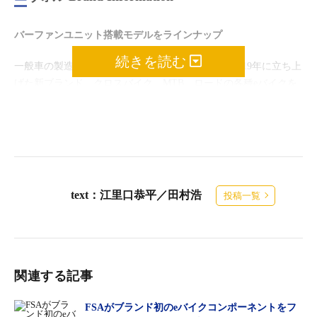
バーファンユニット搭載モデルをラインナップ
続きを読む
一般車の製造販売で定評あるアサヒサイクルが、2019年に立ち上
げた新ブランド。クロスバイク、MTB、ロードの各種eバイクを
提供。
エヴォル eバイクラインナップ
走りもルックスも妥協なしのeロード
text：江里口恭平／田村浩
投稿一覧
関連する記事
FSAがブランド初のeバイクコンポーネントをフ