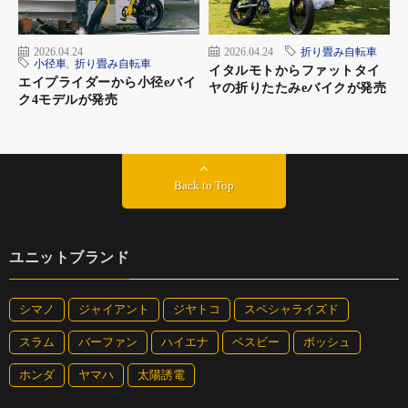
2026.04.24
2026.04.24
折り畳み自転車
小径車
,
折り畳み自転車
イタルモトからファットタイ
エイプライダーから小径eバイ
ヤの折りたたみeバイクが発売
ク4モデルが発売
Back to Top
ユニットブランド
シマノ
ジャイアント
ジヤトコ
スペシャライズド
スラム
バーファン
ハイエナ
ベスビー
ボッシュ
ホンダ
ヤマハ
太陽誘電