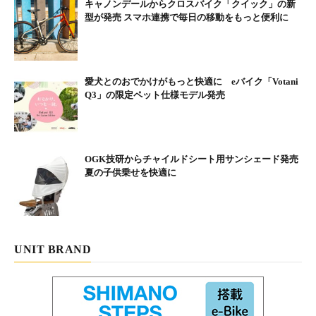
キャノンデールからクロスバイク「クイック」の新
型が発売 スマホ連携で毎日の移動をもっと便利に
愛犬とのおでかけがもっと快適に eバイク「Votani
Q3」の限定ペット仕様モデル発売
OGK技研からチャイルドシート用サンシェード発売
夏の子供乗せを快適に
オープン価格
UNIT BRAND
26型 ４色（ディープレッド、マットブラック2、マッ
トピュアシルバー、ノーブルネイビー）
24型 ２色（ディープレッド、ノーブルネイビー）