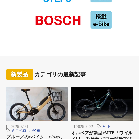
新製品
カテゴリの最新記事
2026.07.21
2026.06.22
MTB
ミニベロ
,
小径車
オルベアが新型eMTB「ワイル
ブルーノのeバイク「e-hop」
ドLT」を発表 パワー競争では