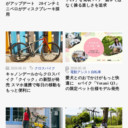
がアップデート 20インチミ
なく操る楽しさを追求
ニベロがディスクブレーキ採
用
ヤマハ発動機 カスタマーコミュニケーションセンター
フリーダイヤル 0120-090-819
2026.06.10
クロスバイク
2026.05.18
電動アシスト自転車
キャノンデールからクロスバ
愛犬とのおでかけがもっと快
イク「クイック」の新型が発
適に eバイク「Votani Q3」
売 スマホ連携で毎日の移動を
の限定ペット仕様モデル発売
もっと便利に