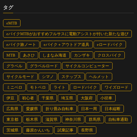
タグ
eMTB
eバイクMTBがおすすめフルサスに電動アシストが付いた新たな遊び
eバイク旅ノート
eバイク＋アウトドア道具
eロードバイク
MTB
あさひ
しまなみ海道
カンザキ
クロスバイク
グラベル
グラベルロード
サイクルコンピューター
サイクルモード
シマノ
ステップス
ヘルメット
ミニベロ
モトベロ
ライト
ロードバイク
ワイズロード
伊豆
初心者
千葉県
埼玉県
大阪府
小径車
広島県
愛媛県
折り畳み自転車
日本一周
日本縦断
東京都
栃木県
滋賀県
神奈川県
群馬県
自転車通勤
茨城県
藤原かんいち
試乗記事
長野県