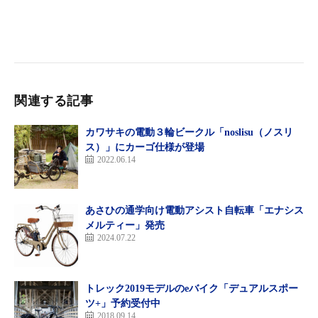
ーを搭載した。従来モデルに比べて1.3Ah容量を拡大したこと
で、少ない充電回数で使用できる。バッテリーの形状は、握りや
すい仕様へ一新し、さらに高い利便性を実現した。
また、「リフレクター一体砲弾型ランプ」を採用し、前方だけで
なく足元まで広範囲を照らす。カラーリングは、シンプルであり
関連する記事
ながらアクティブな印象を与える「ディープレッド」を新たに設
定した。
カワサキの電動３輪ビークル「noslisu（ノスリ
ス）」にカーゴ仕様が登場
2022.06.14
あさひの通学向け電動アシスト自転車「エナシス
メルティー」発売
2024.07.22
トレック2019モデルのeバイク「デュアルスポー
ツ+」予約受付中
2018.09.14