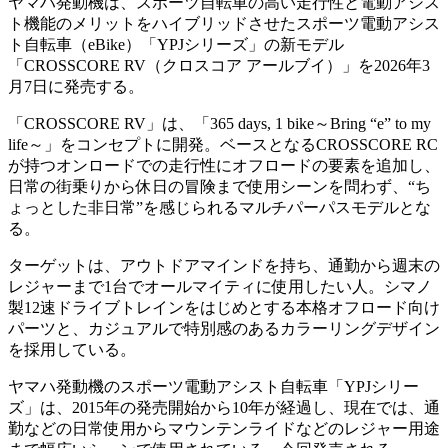
ヤマハ発動機は、スポーツ自転車の高い走行性と電動アシス
ト機能のメリットをハイブリッドさせたスポーツ電動アシス
ト自転車（eBike）「YPJシリーズ」の新モデル
「CROSSCORE RV（クロスコア アールブイ）」を2026年3
月7日に発売する。
「CROSSCORE RV」は、「365 days, 1 bike～Bring “e” to my
life～」をコンセプトに開発。ベースとなるCROSSCORE RC
が持つオンロードでの走行性にオフロードの要素を追加し、
日常の街乗りから休日の冒険まで使用シーンを問わず、“ち
ょっとした非日常”を感じられるマルチパーパスモデルとな
る。
ターゲットは、アウトドアマインドを持ち、通勤から週末の
レジャーまで1台でオールマイティに使用したい人。シマノ
製12速ドライブトレインをはじめとする本格オフロード向け
パーツと、カジュアルで特別感のあるカラーリングデザイン
を採用している。
ヤマハ発動機のスポーツ電動アシスト自転車「YPJシリー
ズ」は、2015年の発売開始から10年が経過し、現在では、通
勤などの日常使用からマウンテンライドなどのレジャー用途