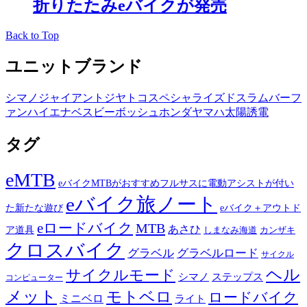
折りたたみeバイクが発売
Back to Top
ユニットブランド
シマノ
ジャイアント
ジヤトコ
スペシャライズド
スラム
バーフ
ァン
ハイエナ
ベスビー
ボッシュ
ホンダ
ヤマハ
太陽誘電
タグ
eMTB
eバイクMTBがおすすめフルサスに電動アシストが付い
eバイク旅ノート
た新たな遊び
eバイク＋アウトド
eロードバイク
MTB
あさひ
ア道具
カンザキ
しまなみ海道
クロスバイク
グラベル
グラベルロード
サイクル
ヘル
サイクルモード
シマノ
ステップス
コンピューター
メット
モトベロ
ロードバイク
ミニベロ
ライト