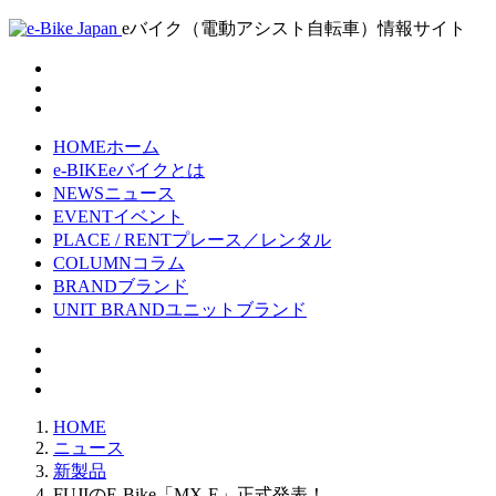
eバイク（電動アシスト自転車）情報サイト
HOME
ホーム
e-BIKE
eバイクとは
NEWS
ニュース
EVENT
イベント
PLACE / RENT
プレース／レンタル
COLUMN
コラム
BRAND
ブランド
UNIT BRAND
ユニットブランド
HOME
ニュース
新製品
FUJIのE-Bike「MX-E」正式発表！