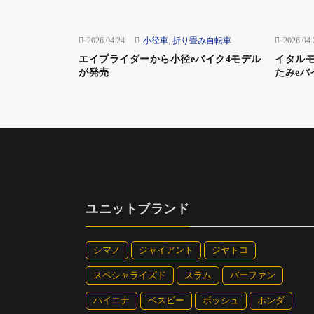
2026.04.24
小径車
,
折り畳み自転車
2026.04.
エイプライダーから小径eバイク4モデル
イタル
が発売
たみeバ
ユニットブランド
シマノ
ジャイアント
ジヤトコ
スペシャライズド
スラム
バーファン
ハイエナ
ベスビー
ボッシュ
ホンダ