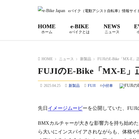
eバイク（電動アシスト自転車）情報サイ
HOME
e-BIKE
NEWS
E
ホーム
eバイクとは
ニュース
HOME
ニュース
新製品
FUJIのE-Bike「MX-
FUJIのE-Bike「MX-
2025.04.25
新製品
FUJI
#
小径車
先日
イメージムービ
ーを公開していた、FUJI
BMXカルチャーが大きな影響力を持ち始めた19
ら大いにインスパイアされながらも、体格や