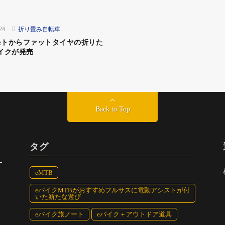
24
折り畳み自転車
モトからファットタイヤの折りた
イクが発売
Back to Top
タグ
eMTB
eバイクMTBがおすすめフルサスに電動アシストが付
いた新たな遊び
eバイク旅ノート
eバイク＋アウトドア道具