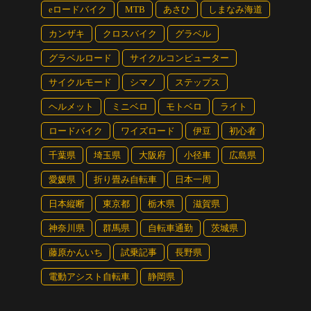
eロードバイク
MTB
あさひ
しまなみ海道
カンザキ
クロスバイク
グラベル
グラベルロード
サイクルコンピューター
サイクルモード
シマノ
ステップス
ヘルメット
ミニベロ
モトベロ
ライト
ロードバイク
ワイズロード
伊豆
初心者
千葉県
埼玉県
大阪府
小径車
広島県
愛媛県
折り畳み自転車
日本一周
日本縦断
東京都
栃木県
滋賀県
神奈川県
群馬県
自転車通勤
茨城県
藤原かんいち
試乗記事
長野県
電動アシスト自転車
静岡県