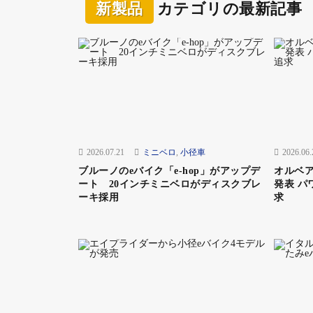
新製品
カテゴリの最新記事
2026.07.21
ミニベロ
,
小径車
2026.06.
ブルーノのeバイク「e-hop」がアップデ
オルベア
ート 20インチミニベロがディスクブレ
発表 パ
ーキ採用
求