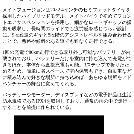
メイトフュージョンは20×2.4インチのセミファットタイヤを
採用したハイブリッドモデル。メイトバイクで初めてフロン
トエアサスペンションを採用し、細かなロードギャップの振
動を吸収し、長時間のライドでも疲労感を感じづらい設計
に。9段変速のギヤと5段階のアシストレベルを組み合わせる
ことで、悪路や傾斜のある道でも難なく走行できる。
1回の充電で80km走行できる取り外し可能なバッテリーが内
蔵されており、バッテリーだけを室内に持ち込んで充電がで
きるほか、本体から直接充電も可能。3ステップで折りたた
めるため、簡単に省スペースで室内保管もでき、自動車など
に積み込んで好きな場所に持ち込めば、あらゆる場所をアド
ベンチャーの舞台に変えてくれる。
バッテリーやモーター、ディスプレイなどの電子部品は生活
防水規格であるIPX4を取得しており、通常の雨の中で走行
することを前提に作られている。