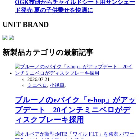
OGK技研からチャイルドシート用サンシェー
ド発売 夏の子供乗せを快適に
UNIT BRAND
新製品
カテゴリの最新記事
2026.07.21
ミニベロ
,
小径車
,
ブルーノのeバイク「e-hop」がアッ
プデート 20インチミニベロがデ
ィスクブレーキ採用