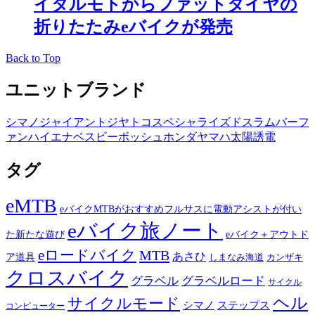
イタルモトからファットタイヤの
折りたたみeバイクが発売
Back to Top
ユニットブランド
シマノ
ジャイアント
ジヤトコ
スペシャライズド
スラム
バーフ
ァン
ハイエナ
ベスビー
ボッシュ
ホンダ
ヤマハ
太陽誘電
タグ
eMTB
eバイクMTBがおすすめフルサスに電動アシストが付い
eバイク旅ノート
た新たな遊び
eバイク＋アウトド
eロードバイク
MTB
あさひ
ア道具
カンザキ
しまなみ海道
クロスバイク
グラベル
グラベルロード
サイクル
ヘル
サイクルモード
シマノ
ステップス
コンピューター