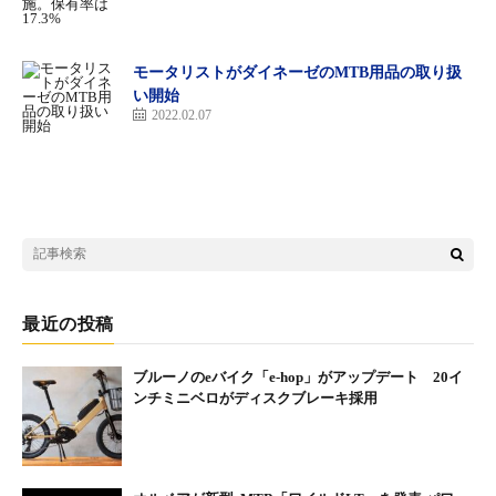
モータリストがダイネーゼのMTB用品の取り扱
い開始
XEALT M5
2022.02.07
価格：46万2000円
サイズ：360mm、420mm
カラー：ブルブラック
eMTBというとペダルバイクのMTBからの競技イメージを持つも
のもあるが、ゼオルトM5はその路線ではない。クルマで例えれ
ばトヨタのランドクルーザーやジープのラングラーのような信頼
感や高級感もあるハイクラスオフローダー的な存在だ。ゆえに冒
最近の投稿
険心やタフさを求めるサイクリングユーザーに響くモデル。フレ
ームの素材はフォーミングアルミでフロントフォークはサンツア
ブルーノのeバイク「e-hop」がアップデート 20イ
ー製150mmトラベル。心臓となるドライブユニットはパナソニッ
ンチミニベロがディスクブレーキ採用
ク製のGXドライブユニット（直流ブラシレスモーター250W）、
バッテリーもパナソニック製の36.0V-13.0Ah（定格468Wh）。コ
ンポーネントはシマノのデオーレ12速。