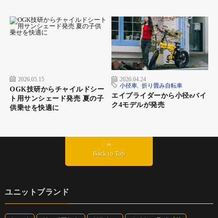
エアグリーン
XEALT L3
価格：19万5000円
サイズ：390mm、440mm
カラー：シャインパールホワイト、ソニックローズレッド、エア
2026.05.15
2026.04.24
グリーン、マットチャコールブラック
小径車
,
折り畳み自転車
OGK技研からチャイルドシー
エイプライダーから小径eバイ
ト用サンシェード発売 夏の子
ク4モデルが発売
ゼオルトシリーズの末っ子であるゼオルトL3。こちらのモデルは
供乗せを快適に
パナソニックの電動アシスト自転車に使用されるカルパワーユニ
ットを採用しているが、制御プログラムをスポーティにしつつ、
高ケイデンス域までアシストを行うようチューニング。軽いギヤ
でペダルを早く回すヒルクライムなどでもアシストを有効に使え
Back to Top
るので、電動アシスト自転車のフィーリングとは別ものになって
いる。車体は幅広い速度域でも安定感があるよう設計されている
ので、毎日の通学や通勤で長めの距離を乗っても安心感があり、
ユニットブランド
疲れにくい性格。カラーバリエーションが多いのも特徴だ。