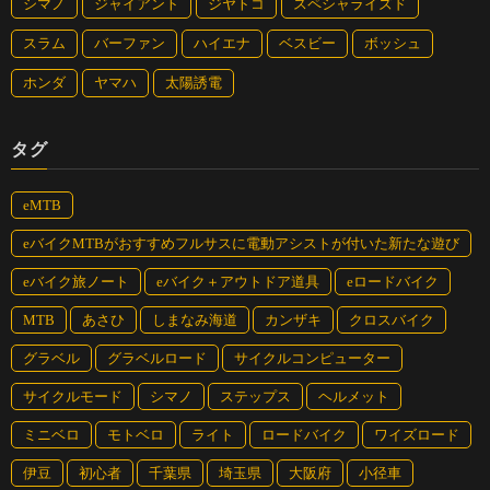
シマノ
ジャイアント
ジヤトコ
スペシャライズド
スラム
バーファン
ハイエナ
ベスビー
ボッシュ
ソニックローズレッド
ホンダ
ヤマハ
太陽誘電
タグ
マットチャコールブラック
eMTB
eバイクMTBがおすすめフルサスに電動アシストが付いた新たな遊び
シャインパールホワイト。自転車通学をする学生にも合
eバイク旅ノート
eバイク＋アウトドア道具
eロードバイク
うモデルなのでカラーバリエーションは他のゼオルトシ
リーズより充実している。ペダルやサドルをカスタムし
MTB
あさひ
しまなみ海道
カンザキ
クロスバイク
て自分仕様に仕上げるのもいい
グラベル
グラベルロード
サイクルコンピューター
Spec
サイクルモード
シマノ
ステップス
ヘルメット
フレーム●フォーミングアルミ
フロントフォーク●アルミ
ミニベロ
モトベロ
ライト
ロードバイク
ワイズロード
ハンドル●アルミフラットバー（575mm）
伊豆
初心者
千葉県
埼玉県
大阪府
小径車
タイヤ●CST C1953 700×38C