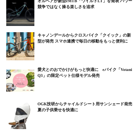
オルベアが新型eMTB「ワイルドLT」を発表 パワー
競争ではなく操る楽しさを追求
舗装路と山道を織り交ぜたサイクリングでも全行程を楽
しんで走れるeMTB。競技志向のeMTBとは一線を画すこ
だわりのモデル
キャノンデールからクロスバイク「クイック」の新
型が発売 スマホ連携で毎日の移動をもっと便利に
Spec
フレーム●フォーミングアルミ
フロントフォーク●SRサンツアー アリオン35EVOブースト RLR-
愛犬とのおでかけがもっと快適に eバイク「Votani
PCS（150mmトラベル）
Q3」の限定ペット仕様モデル発売
コンポーネント●シマノ デオーレ（12S）
タイヤ●マキシス アーダント 27.5×2.40
重量●25.4kg（360mm）、25.5㎏（420mm）
OGK技研からチャイルドシート用サンシェード発売
夏の子供乗せを快適に
街乗りからロングライドまでこなすSUV的eバイ
クXEALT S5