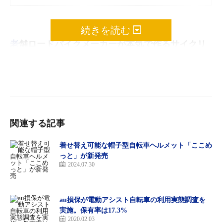
続きを読む
老舗ロードバイクメーカーが本気で作るサイクリ
ングを楽しむためのeバイク
BRAND INFORMATION
パナソニックは家電用品のイメージが強いが、実は70年以上続く
関連する記事
自転車メーカーで、とくに競技用ロードバイクでは世界的に認め
られた存在。そんなパナソニックが本腰を入れて作るeバイクが
着せ替え可能な帽子型自転車ヘルメット「ここめ
「ゼオルト」。サイクリングは楽しいと再確認させてくれる作り
っと」が新発売
だ。
2024.07.30
このバイクだったら安心して進んでいけるそんな
au損保が電動アシスト自転車の利用実態調査を
ふうに思わせてくれるタフなeMTB XEALT M5
実施。保有率は17.3%
2020.02.03