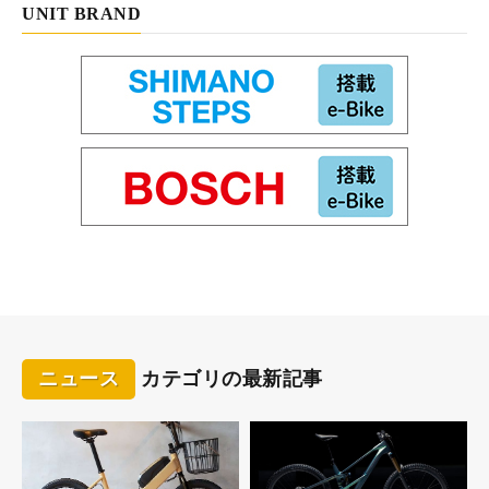
UNIT BRAND
メタリックダークグレー
XEALT S5
価格：36万8000円
サイズ：390mm、440mm
カラー：メタリックダークグレー、レーザーブルー
タフな作りのフレームにツーリングやシティランに便利な装備を
組み合わせてオールマイティな乗り方ができるようにしたスポー
ツユーティリティーeバイクがゼオルトS5。日本のメーカーらし
い個性的なモデルだ。一見大柄に見える車体も乗ってしまうと重
さは感じずコントロールがしやすい。タイヤが太いので急に道が
荒れてきても慌てずに走れる。なお、タイヤ径は小回りが効き安
ニュース
カテゴリの最新記事
定性も高い27.5インチ。ドライブユニットはパナソニック製の
GXドライブユニット。これは欧州向けに開発されたもので、そ
れを日本向けにリセッティングしている。