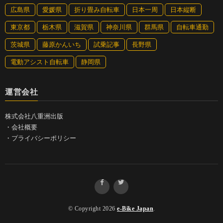
リム●アルミ
広島県
愛媛県
折り畳み自転車
日本一周
日本縦断
リヤディレーラー●シマノ クラリス（8S）
東京都
栃木県
滋賀県
神奈川県
群馬県
自転車通勤
ドライブユニット●パナソニック カルパワードライブユニット
茨城県
藤原かんいち
試乗記事
長野県
（250W）
バッテリー●パナソニック25.2V-12.0Ah
電動アシスト自転車
静岡県
運営会社
株式会社八重洲出版
・
会社概要
・
プライバシーポリシー
© Copyright 2026
e-Bike Japan
.