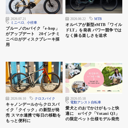
レーザーブルー。フロントフォークはリジッドだが、エ
2026.07.21
2026.06.22
MTB
アボリュームのあるタイヤなので、多少の路面のギャッ
ミニベロ
,
小径車
オルベアが新型eMTB「ワイル
プで受ける衝撃はいなしてくれる
ブルーノのeバイク「e-hop」
ドLT」を発表 パワー競争では
がアップデート 20インチミ
なく操る楽しさを追求
Spec
ニベロがディスクブレーキ採
用
フレーム●フォーミングアルミ
ハンドル●アルミフラットバー（575mm）
ドライブユニット●パナソニック GXドライブユニット
バッテリー●パナソニック 36V-13.0Ah（定格468Wh）
ブレーキ●前後油圧ディスクブレーキ（シマノ）
リヤディレーラー●シマノ製9速
2026.06.10
クロスバイク
2026.05.18
20万円を切る価格設定がうれしいゼオルトの末っ
電動アシスト自転車
キャノンデールからクロスバ
愛犬とのおでかけがもっと快
子XEALT L3
イク「クイック」の新型が発
適に eバイク「Votani Q3」
売 スマホ連携で毎日の移動を
の限定ペット仕様モデル発売
もっと便利に