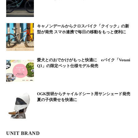
で35km走行できる
キャノンデールからクロスバイク「クイック」の新
型が発売 スマホ連携で毎日の移動をもっと便利に
愛犬とのおでかけがもっと快適に eバイク「Votani
Q3」の限定ペット仕様モデル発売
OGK技研からチャイルドシート用サンシェード発売
夏の子供乗せを快適に
折りたたむと長さ68cm、幅38cm、高さ65cmになる。シ
ートポストがバッテリーになっており取り外しもできる
UNIT BRAND