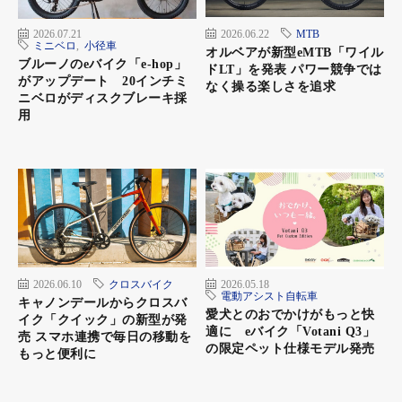
2026.07.21
2026.06.22
MTB
ミニベロ
,
小径車
オルベアが新型eMTB「ワイル
ブルーノのeバイク「e-hop」
ドLT」を発表 パワー競争では
がアップデート 20インチミ
なく操る楽しさを追求
ニベロがディスクブレーキ採
用
20ルクスのフロントライト
V-01
価格：16万2800円
変速：1スピード
重量：16.8kg
2026.06.10
クロスバイク
2026.05.18
カラー：ブロンズ、メタルシルバー、マットブラック
電動アシスト自転車
キャノンデールからクロスバ
ホイールサイズ：16インチ
愛犬とのおでかけがもっと快
イク「クイック」の新型が発
フレームサイズ（適応身長）： 1サイズ（153〜188cm）
適に eバイク「Votani Q3」
売 スマホ連携で毎日の移動を
の限定ペット仕様モデル発売
走行距離：ロー45km、ミドル40km、ハイ35km
もっと便利に