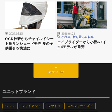
2026.05.15
2026.04.24
小径車
,
折り畳み自転車
OGK技研からチャイルドシー
エイプライダーから小径eバイ
ト用サンシェード発売 夏の子
ク4モデルが発売
供乗せを快適に
Back to Top
ユニットブランド
シマノ
ジャイアント
ジヤトコ
スペシャライズド