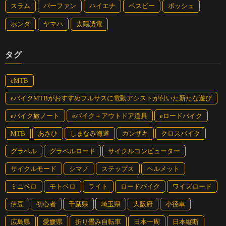
スラム
バーファン
ハイエナ
ベスビー
ボッシュ
ホンダ
ヤマハ
太陽誘電
タグ
eMTB
eバイクMTBがおすすめフルサスに電動アシストが付いた新たな遊び
eバイク旅ノート
eバイク＋アウトドア道具
eロードバイク
MTB
あさひ
しまなみ海道
カンザキ
クロスバイク
グラベル
グラベルロード
サイクルコンピューター
サイクルモード
シマノ
ステップス
ヘルメット
ミニベロ
モトベロ
ライト
ロードバイク
ワイズロード
伊豆
初心者
千葉県
埼玉県
大阪府
小径車
広島県
愛媛県
折り畳み自転車
日本一周
日本縦断