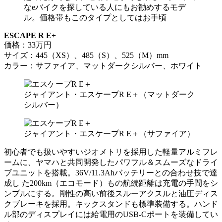
なeバイクを探している人にもお勧めするモデ
ル。価格帯もこのタイプとしてはお手頃
ESCAPE R E+
価格：33万円
サイズ：445（XS）、485（S）、525（M）mm
カラー：サファイア、マットダークシルバー、ホワイト
ジャイアント・エスケープR E＋（マットダーク
シルバー）
ジャイアント・エスケープR E＋（サファイア）
初心者でも扱いやすいジオメトリを採用した軽量アルミフレ
ームに、ヤマハと共同開発したパワフル＆スムーズなドライ
ブユニットを搭載。36V/11.3Ahバッテリーとの合わせ技で達
成し た200km（エコモード）もの航続距離は充電の手間をシ
ンプルにする。剛性の高い前後スルーアクスルと油圧ディス
クブレーキを採用。キックスタンドも標準装備する。ハンド
ル部のディスプレイには給電用のUSB-Cポートを装備してい