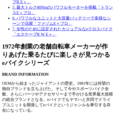
プR E＋」
5.
最大トルク80Nmのパワフルモーターを搭載「トラン
スE＋プロ」
6.
パワフルなユニットと大容量バッテリーで多様なシ
ーンで活躍「ファゾムE＋プロ」
7.
女性のために設定されたカジュアルなeクロスバイク
「エスケープR W E＋」
1972年創業の老舗自転車メーカーが作
りあげた乗るたびに楽しさが見つかる
eバイクシリーズ
BRAND INFORMATION
OEMから始まったジャイアントの歴史。1981年には待望の
独自ブランドを立ち上げた。そして今やスポーツバイク全
般、さらにパーツやアクセサリーまで手がける世界最大規模
の総合ブランドとなる。eバイクでもヤマハと共同でドライ
ブユニットを開発してeバイクというジャンルを牽引する存
在になっている。