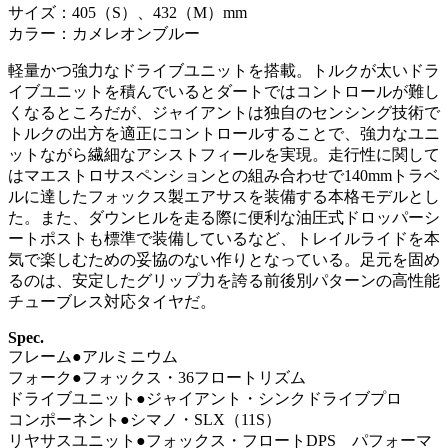
サイズ：405（S）、432（M）mm
カラー：カメレオンブルー
軽量かつ強力なドライブユニットを搭載。トルクが太いドラ
イブユニットを積んでいるとダートではコントロールが難し
くなるところだが、ジャイアントは独自のセンシング技術で
トルクの出方を適正にコントロールすることで、強力なユニ
ットながら繊細なアシストフィールを実現。走行性に関して
はマエストロサスペンションとの組み合わせで140mmトラベ
ルに達したフォックス製エアサスを装備する本格モデルとし
た。また、ダウンヒルを走る際に便利な油圧式ドロッパーシ
ートポストも標準で装備しているなど、トレイルライドを本
気で楽しむための妥協のない作りとなっている。足元を固め
るのは、安定したグリップ力を誇る前後別パターンの高性能
チューブレス対応タイヤだ。
Spec.
フレーム●アルミニウム
フォーク●フォックス・36フロートリズム
ドライブユニット●ジャイアント・シンクドライブプロ
コンポーネント●シマノ・SLX（11S）
リヤサスユニット●フォックス・フロートDPS パフォーマ