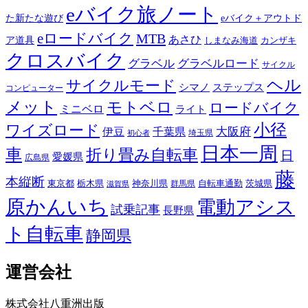
eバイク旅ノート
た新たな遊び
eバイク＋アウトド
eロードバイク
MTB
あさひ
ア道具
カンザキ
しまなみ海道
クロスバイク
グラベル
グラベルロード
サイクル
ヘル
サイクルモード
シマノ
ステップス
コンピューター
メット
モトベロ
ロードバイク
ミニベロ
ライト
小径
ワイズロード
伊豆
千葉県
大阪府
埼玉県
初心者
日本一周
車
折り畳み自転車
日
愛媛県
広島県
藤
本縦断
東京都
栃木県
神奈川県
自転車通勤
茨城県
群馬県
滋賀県
原かんいち
電動アシス
試乗記事
長野県
ト自転車
静岡県
運営会社
株式会社八重洲出版