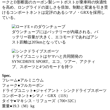
ークとD形断面のカーボン製シートポストが乗車時の快適性
を高め、ロングライドの楽しさを倍加。制動と変速を引き受
けるコンポートネントは定評のあるシマノ・GRXを採用し
ている。
ダウンチューブにはバッテリーが内蔵される。バ
ッテリー容量が大きく、エコモードであればアシ
スト距離は205kmとなっている
ドライブユニットはヤマハと共同開発の
SYNCDRIVE SPORT。エコ、ツアー、アクティ
ブ、スポーツと4つのモードを持つ
Spec.
フレーム●アルミニウム
フォーク●フルカーボン
ドライブユニット●ジャイアント・シンクドライブスポーツ
コンポーネント●シマノ・GRX（11S）
タイヤ●マキシス・リフューズ（700×32C）
重量●19.3（M）kg