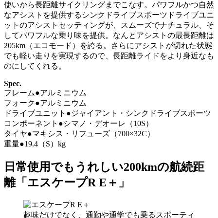
使いから長距離サイクリングまでこなす。パワフルかつ自然
なアシストを提供するシンクドライブスポーツドライブユニ
ットのアシストセッティングが、スムーズでナチュラル、そ
してパワフルな乗り味を提供。なんとアシストの最長距離は
205km（エコモード）を誇る。さらにアシストが切れた状態
でも軽い走りを実現するので、長距離ライドをより身近なも
のにしてくれる。
Spec.
フレーム●アルミニウム
フォーク●アルミニウム
ドライブユニット●ジャイアント・シンクドライブスポーツ
コンポーネント●シマノ・デオーレ（10S）
タイヤ●マキシス・リフューズ（700×32C）
重量●19.4（S）kg
日常使用でもうれしい200kmの航続距
離「エスケープR E＋」
趣味だけでなく、通勤や通学でも乗るスポーティ