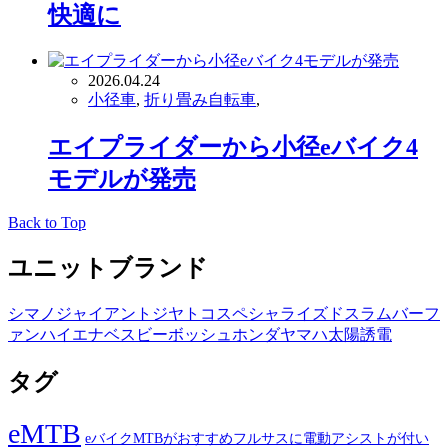
快適に
2026.04.24
小径車
,
折り畳み自転車
,
エイプライダーから小径eバイク4
モデルが発売
Back to Top
ユニットブランド
シマノ
ジャイアント
ジヤトコ
スペシャライズド
スラム
バーフ
ァン
ハイエナ
ベスビー
ボッシュ
ホンダ
ヤマハ
太陽誘電
タグ
eMTB
eバイクMTBがおすすめフルサスに電動アシストが付い