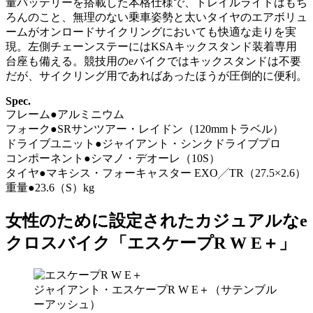
量バッテリーを搭載した本格仕様で、トレイルライドはもち
ろんのこと、無理のない乗車姿勢と太いタイヤのエアボリュ
ームがオンロードサイクリングにおいても快適な走りを実
現。左側チェーンステーにはKSAキックスタンド装着専用
台座も備える。競技用のeバイクではキックスタンドは不要
だが、サイクリング用であればあったほうが圧倒的に便利。
Spec.
フレーム●アルミニウム
フォーク●SRサンツアー・レイドン（120mmトラベル）
ドライブユニット●ジャイアント・シンクドライブプロ
コンポーネント●シマノ・デオーレ（10S）
タイヤ●マキシス・フォーキャスター EXO╱TR（27.5×2.6）
重量●23.6（S）kg
女性のために設定されたカジュアルなe
クロスバイク「エスケープR W E＋」
ジャイアント・エスケープR W E＋（サテンブル
ーアッシュ）