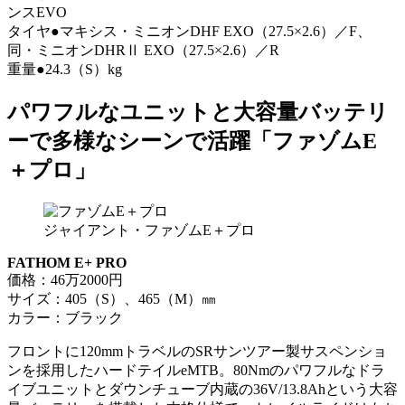
ンスEVO
タイヤ●マキシス・ミニオンDHF EXO（27.5×2.6）／F、
同・ミニオンDHRⅡ EXO（27.5×2.6）／R
重量●24.3（S）kg
パワフルなユニットと大容量バッテリ
ーで多様なシーンで活躍「ファゾムE
＋プロ」
ジャイアント・ファゾムE＋プロ
FATHOM E+ PRO
価格：46万2000円
サイズ：405（S）、465（M）㎜
カラー：ブラック
フロントに120mmトラベルのSRサンツアー製サスペンショ
ンを採用したハードテイルeMTB。80Nmのパワフルなドラ
イブユニットとダウンチューブ内蔵の36V/13.8Ahという大容