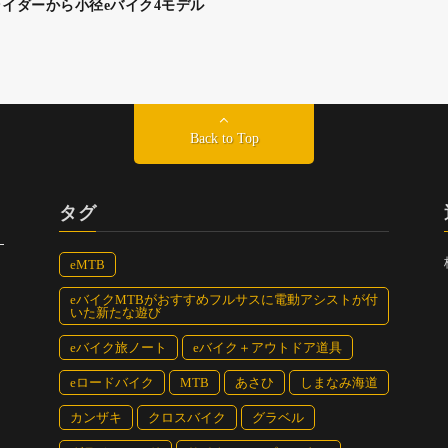
イダーから小径eバイク4モデル
ボンフレームやシマノ・ステップスE8080、インチューブバッテリ
ールなどは共通。センターマス＆低重心設計の実現によって操作性
りを楽しむ余裕も生まれた。
ラック、グロッシーグレー×マット
エア（160㎜トラベル）
Back to Top
RⅡ（27.5×2.6）／ R
タグ
実現 eONE-SIXTY 500
eMTB
eバイクMTBがおすすめフルサスに電動アシストが付
いた新たな遊び
eバイク旅ノート
eバイク＋アウトドア道具
eロードバイク
MTB
あさひ
しまなみ海道
がフルチェンジ。アルミインチューブバッテリーフレームによって重
80と36V/14Ahバッテリーが思いのままに走る喜びを実現した。ト
上位モデル譲り。
カンザキ
クロスバイク
グラベル