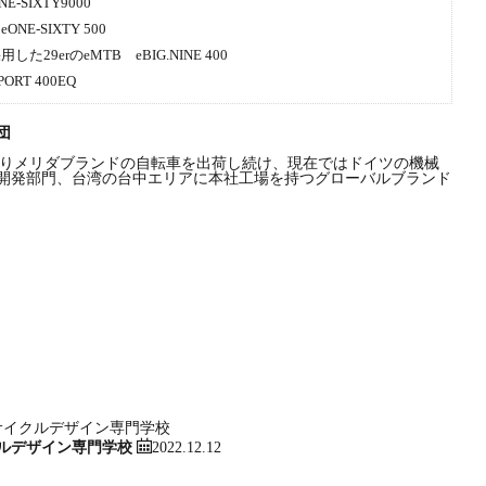
SIXTY9000
-SIXTY 500
erのeMTB eBIG.NINE 400
T 400EQ
団
8年よりメリダブランドの自転車を出荷し続け、現在ではドイツの機械
開発部門、台湾の台中エリアに本社工場を持つグローバルブランド
バイク ePASSPORTcc 400EQ
）
2022.12.12
ルデザイン専門学校