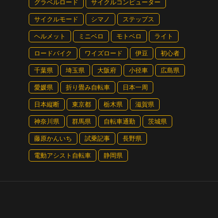
グラベルロード
サイクルコンピューター
×アンスラサイト
サイクルモード
シマノ
ステップス
0㎜トラベル）
ヘルメット
ミニベロ
モトベロ
ライト
×2.6 ／ R）
ロードバイク
ワイズロード
伊豆
初心者
千葉県
埼玉県
大阪府
小径車
広島県
愛媛県
折り畳み自転車
日本一周
日本縦断
東京都
栃木県
滋賀県
神奈川県
群馬県
自転車通勤
茨城県
藤原かんいち
試乗記事
長野県
電動アシスト自転車
静岡県
ニットとインチューブバッテリーを装備することでオフロード走行
中での走行でも活躍。29erならではの走破性の高さがオフロード
実現する。トップチューブに一体