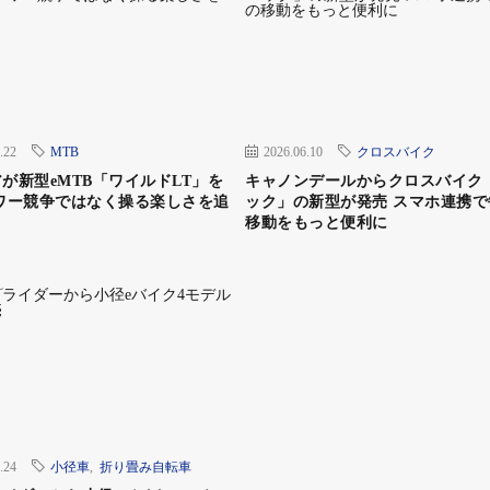
ーを内蔵し、スマートな外観を獲得した最新鋭のフラッグシップモ
0と36V/17.5Ahの純正バッテリーとが相まって、最長で195㎞
実現した。また、前モデルから引き継がれたリヤスイングアームの
かし切るもので、操作性の高さは折り紙付きだ。
.22
MTB
2026.06.10
クロスバイク
が新型eMTB「ワイルドLT」を
キャノンデールからクロスバイク
ワー競争ではなく操る楽しさを追
ック」の新型が発売 スマホ連携で
移動をもっと便利に
ラベル）
RⅡ（27.5×2.6）／ R
 eONE-SIXTY9000
.24
小径車
,
折り畳み自転車