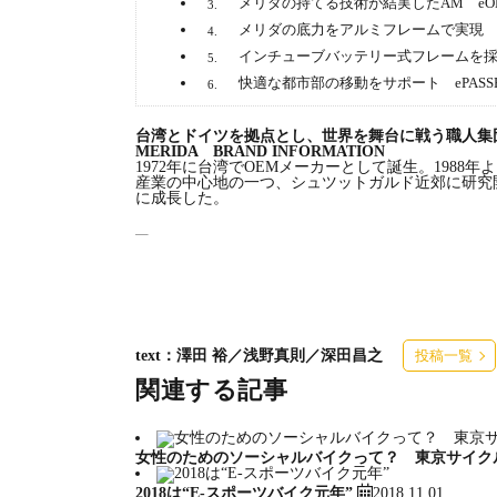
メリダの持てる技術が結実したAM eONE-
3.
メリダの底力をアルミフレームで実現 eONE
4.
インチューブバッテリー式フレームを採用した29
5.
快適な都市部の移動をサポート ePASSPOR
6.
台湾とドイツを拠点とし、世界を舞台に戦う職人集
MERIDA BRAND INFORMATION
1972年に台湾でOEMメーカーとして誕生。198
産業の中心地の一つ、シュツットガルド近郊に研究
に成長した。
台湾
乗り降りに便利なステップイン e
text：澤田 裕／浅野真則／深田昌之
投稿一覧
関連する記事
ePASSPORTcc 400EQ シルクチタン（ブラック
女性のためのソーシャルバイクって？ 東京サイク
2018.11.01
2018は“E-スポーツバイク元年”