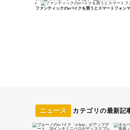
ファンティックのeバイクを買うとスマートフォン
ePASSPORTcc 400EQ ホワイト（ブラック）
乗り降りに便利なステップインフレームと、スマー
履いた女性でも乗り降りがしやすいモデルなのでサ
つ、静かで滑らかなアシストが魅力のシマノ・ステッ
しさとハンドリングを実現した。ライトやマッドガ
ePASSPORTcc 400EQ
価格╱38万3900円
サイズ╱380（XS）、430（S）㎜
適正身長／XSサイズ 155㎝～ 170㎝、Ｓサイズ 160㎝
カラー╱シルクチタン（ブラック）、ホワイト（ブ
フレーム╱アルミニウム
フォーク╱サンツアー・NVX30-DS（80㎜トラベ
ドライブユニット╱シマノ・ステップスE6180
コンポーネント╱シマノ・デオーレ（９S）
タイヤ╱マキシス・クロスマークⅡ（27.5×2.25）
チューブ╱仏式バルブ
【eバイク試乗レポート2021】MERIDA ePASSPORTcc
カーボンフレームにインチューブバッテリーを内蔵したeMTB
ニュース
カテゴリの最新記
eONE SIXTY 10K