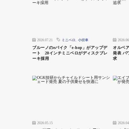
eONE SIXTY 10K
カーボンのメインフレームにインチューブバッテリ
デル。パワフルでコンパクトなシマノ・ステップスE808
というフルサスMTBとは思えぬほどの航続距離も
構造はフォックス製リヤサスの160㎜トラベルを生
2026.07.21
ミニベロ
,
小径車
2026.06
eONE-SIXTY 10K
価格╱121万円
ブルーノのeバイク「e-hop」がアップデ
オルベア
サイズ╱420（S）㎜
カラー╱キャンディグリーン×ブラック
ート 20インチミニベロがディスクブレ
発表 パ
フレーム╱カーボン
ーキ採用
求
フォーク╱フォックス・38Kフロート（160㎜ト
ドライブユニット╱シマノ・ステップスE8080
コンポーネント╱シマノ・デオーレXTR（12S）
タイヤ╱マキシス・アセガイ（29×2.5）／ F、同・DH
重量╱23.2kg
メリダの持てる技術が結実したAM
2026.05.15
2026.04
eONE-SIXTY 9000