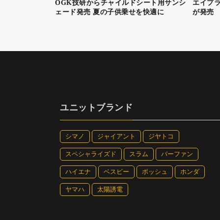
OGK技研からチャイルドシート用サンシ
エイプラ
フラッグシップの座こそ10Kに譲ったものの、カー
ェード発売 夏の子供乗せを快適に
が発売
ー、トラクションと走破性を両立した前後異径ホイ
と安定性が向上したことで、タイトターンの続く下
eONE-SIXTY 9000
価格╱93万5000円
サイズ╱405（XS）、420（S）㎜
カラー╱グロッシーキャンディティール×マットブ
フレーム╱カーボン
フォーク╱フォックス・36ファクトリーEバイク＋
ドライブユニット╱シマノ・ステップスE8080
コンポーネント╱シマノ・デオーレXT（12S）
タイヤ╱マキシス・アセガイ（29×2.5）／ F、同・DH
重量╱22.1（XS）㎏
ユニットブランド
メリダの底力をアルミフレームで
シマノ
ジャイアント
ジヤトコ
スペシャライズド
スラム
バーファン
ハイエナ
ベスビー
ボッシュ
ホンダ
eONE-SIXTY 500
ヤマハ
太陽誘電
ロングトラベルeMTBの歴史を作ってきたモデル
心バランスを最適化しつつ、シマノ・ステップスE80
ラクションと走破性を両立した前後異径ホイールは
eONE-SIXTY 500
価格╱54万8900円