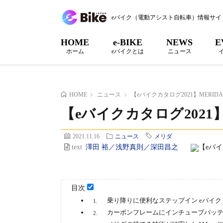
eバイク（電動アシスト自転車）情報サイ
HOME
e-BIKE
NEWS
E
ホーム
eバイクとは
ニュース
HOME
ニュース
【eバイクカタログ2021】MERI
【eバイクカタログ2021
2021.11.16
ニュース
メリダ
text
澤田 裕／浅野真則／深田昌之
目次
乗り降りに便利なステップイン eバイク ePA
1.
カーボンフレームにインチューブバッテリーを
2.