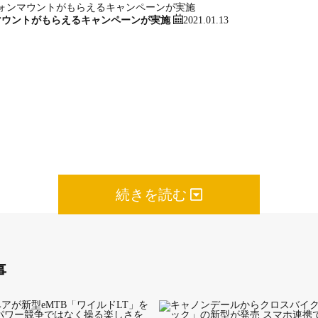
2021.01.13
マウントがもらえるキャンペーンが実施
トな外観のインチューブバッテリーを両立したモデル。スカートを
イズもXSを用意している。ドライブユニットにはトルクがありつ
プスE6180を搭載しているのでスポーツサイクルらしい走りの楽
ード、サークルロックを標準で装備する。
～ 175㎝
ラック）
ル）
続きを読む
 400EQ
事