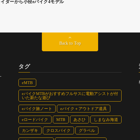
イダーから小径eバイク4モデル
Back to Top
タグ
eMTB
eバイクMTBがおすすめフルサスに電動アシストが付
いた新たな遊び
eバイク旅ノート
eバイク＋アウトドア道具
eロードバイク
MTB
あさひ
しまなみ海道
カンザキ
クロスバイク
グラベル