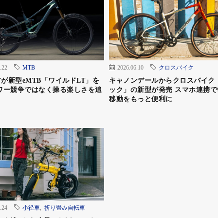
.22
MTB
2026.06.10
クロスバイク
が新型eMTB「ワイルドLT」を
キャノンデールからクロスバイク
ワー競争ではなく操る楽しさを追
ック」の新型が発売 スマホ連携で
移動をもっと便利に
.24
小径車
,
折り畳み自転車