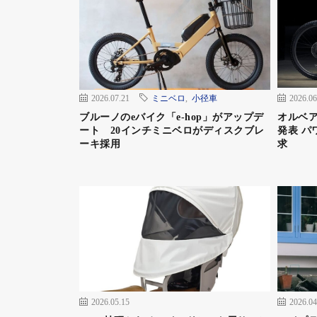
2026.07.21
ミニベロ
,
小径車
2026.06
ブルーノのeバイク「e-hop」がアップデ
オルベア
ート 20インチミニベロがディスクブレ
発表 パ
ーキ採用
求
2026.05.15
2026.04