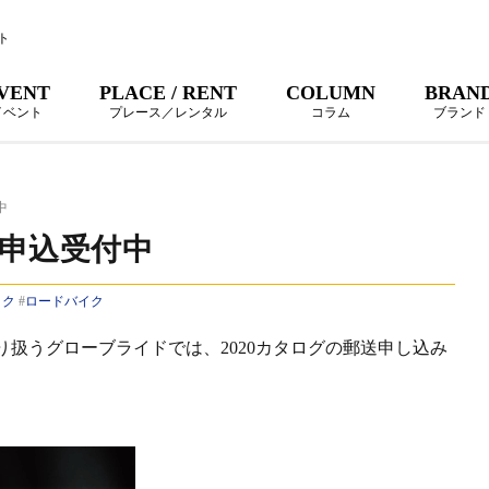
ト
VENT
PLACE / RENT
COLUMN
BRAN
イベント
プレース／レンタル
コラム
ブランド
中
グ申込受付中
イク
#
ロードバイク
扱うグローブライドでは、2020カタログの郵送申し込み