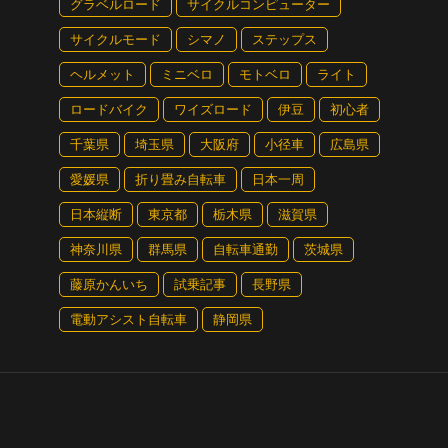
グラベルロード
サイクルコンピューター
サイクルモード
シマノ
ステップス
ヘルメット
ミニベロ
モトベロ
ライト
ロードバイク
ワイズロード
伊豆
初心者
千葉県
埼玉県
大阪府
小径車
広島県
愛媛県
折り畳み自転車
日本一周
日本縦断
東京都
栃木県
滋賀県
神奈川県
群馬県
自転車通勤
茨城県
藤原かんいち
試乗記事
長野県
電動アシスト自転車
静岡県