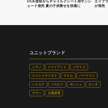
OGK技研からチャイルドシート用サンシ
エイプラ
ェード発売 夏の子供乗せを快適に
が発売
ユニットブランド
シマノ
ジャイアント
ジヤトコ
スペシャライズド
スラム
バーファン
ハイエナ
ベスビー
ボッシュ
ホンダ
ヤマハ
太陽誘電