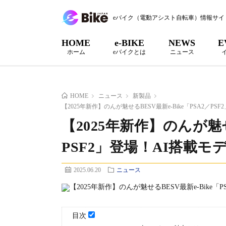
eバイク（電動アシスト自転車）情報サイ
HOME
e-BIKE
NEWS
E
ホーム
eバイクとは
ニュース
HOME
ニュース
新製品
【2025年新作】のんが魅せるBESV最新e-Bike「PSA2／
【2025年新作】のんが魅せる
PSF2」登場！AI搭載
2025.06.20
ニュース
目次