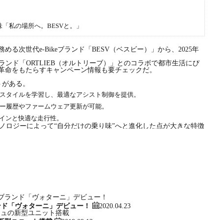
味「私の場所へ。BESVと。」
次世代e-Bikeブランド「BESV（ベスビー）」から、2025年
ランド「ORTLIEB（オルトリーブ）」とのコラボで都市生活にぴ
革命をもたらすキャンペーン情報も要チェックだ。
トがある。
スタイルを学習し、最適なアシスト制御を提供。
PP」でエラー履歴やファームウェア更新が可能。
インと快適な走行性。
ノロジーによって“自分だけの乗り味”へと進化した点が大きな特徴
アホワイト／ファントムブラック
2020.04.23
ンド「ヴォターニ」デビュー！