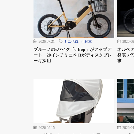
2026.07.21
ミニベロ
,
小径車
2026.06
ブルーノのeバイク「e-hop」がアップデ
オルベア
ート 20インチミニベロがディスクブレ
発表 パ
ーキ採用
求
2026.05.15
2026.04