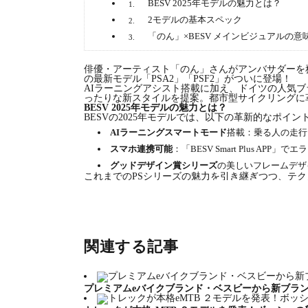
BESV 2025年モデルの魅力とは？
1.
2モデルの基本スペック
2.
「のん」×BESV メインビジュアルの意
3.
俳優・アーティスト「のん」さんがアンバサダーを務める
の最新モデル「PSA2」「PSF2」がついに登場！
AIラーニングアシスト搭載に加え、ドイツの人気ブ
ったりな新スタイルを提案。都市型サイクリングに
BESV 2025年モデルの魅力とは？
BESVの2025年モデルでは、以下の革新的なポイン
AIラーニングスマートモード
搭載：乗る人の走行
スマホ連携可能
：「BESV Smart Plus A
グッドデザイン賞シリーズ
の美しいフレームデザ
これまでのPSシリーズの魅力を引き継ぎつつ、テク
となっている。
2モデルの基本スペック
PSA2（価格：税込268,000円）
カラー：カーディナルレッド／ゼニスブルー／ピュ
重量：19.6kg
関連する記事
バッテリー：36.3V×10.5Ah／382Wh
製品ページ：
https://besv.jp/products/psa2/
プレミアムeバイクブランド・ベスビーから新ブラ