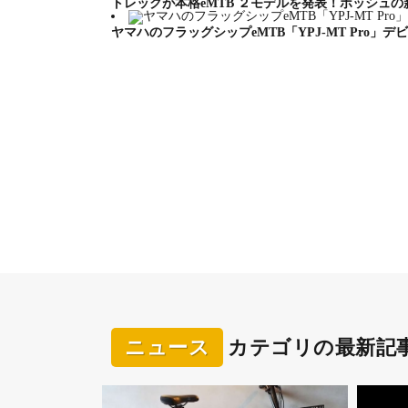
トレックが本格eMTB ２モデルを発表！ボッシュ
PSF2（価格：税込328,000円）
ヤマハのフラッグシップeMTB「YPJ-MT Pro」デ
カラー：プラチナホワイト／エボニーブラック
重量：18.9kg
同上バッテリー
製品ページ：
https://besv.jp/products/psf2/
「のん」×BESV メインビジュアルの意味
「私の場所
2025年のメインテーマは「自分らしくあること」
イルに寄り添うBESVのe-Bikeが共鳴する世界観
ニュース
カテゴリの最新記