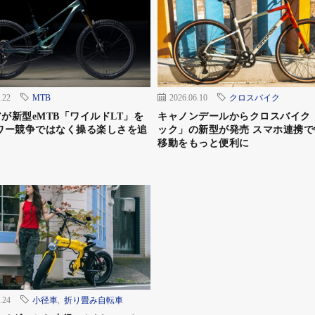
.22
MTB
2026.06.10
クロスバイク
が新型eMTB「ワイルドLT」を
キャノンデールからクロスバイク
ワー競争ではなく操る楽しさを追
ック」の新型が発売 スマホ連携で
移動をもっと便利に
.24
小径車
,
折り畳み自転車