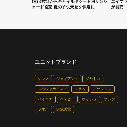
OGK技研からチャイルドシート用サンシ
エイプラ
ェード発売 夏の子供乗せを快適に
が発売
ユニットブランド
シマノ
ジャイアント
ジヤトコ
スペシャライズド
スラム
バーファン
ハイエナ
ベスビー
ボッシュ
ホンダ
ヤマハ
太陽誘電