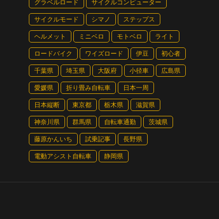
グラベルロード
サイクルコンピューター
サイクルモード
シマノ
ステップス
ヘルメット
ミニベロ
モトベロ
ライト
ロードバイク
ワイズロード
伊豆
初心者
千葉県
埼玉県
大阪府
小径車
広島県
愛媛県
折り畳み自転車
日本一周
日本縦断
東京都
栃木県
滋賀県
神奈川県
群馬県
自転車通勤
茨城県
藤原かんいち
試乗記事
長野県
電動アシスト自転車
静岡県