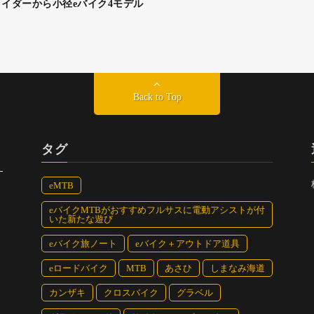
イダーから小径eバイク4モデル
Back to Top
タグ
eMTB
eバイクMTBがおすすめフルサスに電動アシストが付
いた新たな遊び
eバイク旅ノート
eバイク＋アウトドア道具
eロードバイク
MTB
あさひ
しまなみ海道
カンザキ
クロスバイク
グラベル