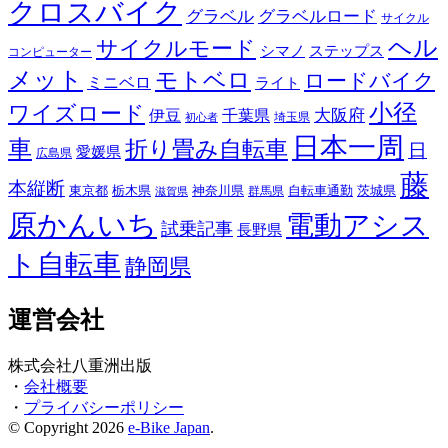
クロスバイク
グラベル
グラベルロード
サイクル
ヘル
サイクルモード
シマノ
ステップス
コンピューター
メット
モトベロ
ロードバイク
ミニベロ
ライト
小径
ワイズロード
伊豆
千葉県
大阪府
埼玉県
初心者
日本一周
車
折り畳み自転車
日
愛媛県
広島県
藤
本縦断
東京都
栃木県
神奈川県
自転車通勤
茨城県
群馬県
滋賀県
原かんいち
電動アシス
試乗記事
長野県
ト自転車
静岡県
運営会社
株式会社八重洲出版
・
会社概要
・
プライバシーポリシー
© Copyright 2026
e-Bike Japan
.