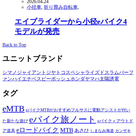
2026.04.24
小径車
,
折り畳み自転車
,
エイプライダーから小径eバイク4
モデルが発売
Back to Top
ユニットブランド
シマノ
ジャイアント
ジヤトコ
スペシャライズド
スラム
バーフ
ァン
ハイエナ
ベスビー
ボッシュ
ホンダ
ヤマハ
太陽誘電
タグ
eMTB
eバイクMTBがおすすめフルサスに電動アシストが付い
eバイク旅ノート
た新たな遊び
eバイク＋アウトド
eロードバイク
MTB
あさひ
ア道具
カンザキ
しまなみ海道