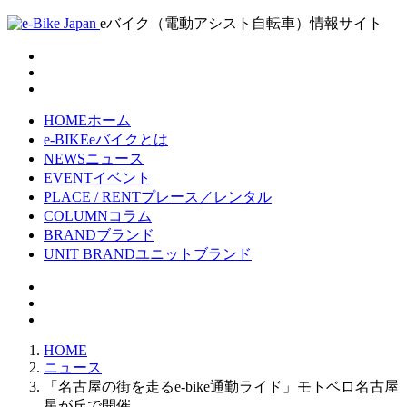
eバイク（電動アシスト自転車）情報サイト
HOME
ホーム
e-BIKE
eバイクとは
NEWS
ニュース
EVENT
イベント
PLACE / RENT
プレース／レンタル
COLUMN
コラム
BRAND
ブランド
UNIT BRAND
ユニットブランド
HOME
ニュース
「名古屋の街を走るe-bike通勤ライド」モトベロ名古屋
星が丘で開催