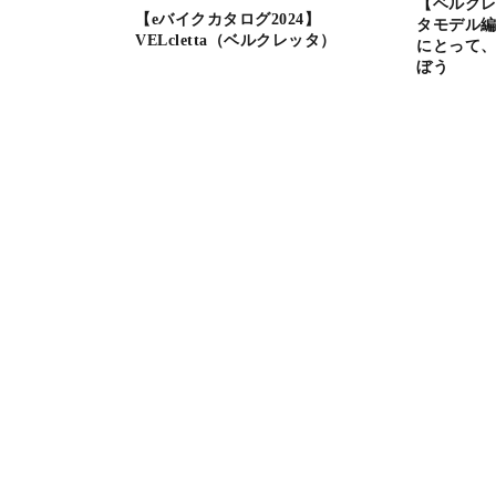
【ベルクレ
【eバイクカタログ2024】
タモデル編
VELcletta（ベルクレッタ）
にとって、
ぼう