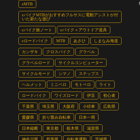
eMTB
eバイクMTBがおすすめフルサスに電動アシストが付
いた新たな遊び
eバイク旅ノート
eバイク＋アウトドア道具
eロードバイク
MTB
あさひ
しまなみ海道
カンザキ
クロスバイク
グラベル
グラベルロード
サイクルコンピューター
サイクルモード
シマノ
ステップス
ヘルメット
ミニベロ
モトベロ
ライト
ロードバイク
ワイズロード
伊豆
初心者
千葉県
埼玉県
大阪府
小径車
広島県
愛媛県
折り畳み自転車
日本一周
日本縦断
東京都
栃木県
滋賀県
神奈川県
群馬県
自転車通勤
茨城県