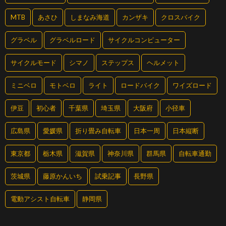
MTB
あさひ
しまなみ海道
カンザキ
クロスバイク
グラベル
グラベルロード
サイクルコンピューター
サイクルモード
シマノ
ステップス
ヘルメット
ミニベロ
モトベロ
ライト
ロードバイク
ワイズロード
伊豆
初心者
千葉県
埼玉県
大阪府
小径車
広島県
愛媛県
折り畳み自転車
日本一周
日本縦断
東京都
栃木県
滋賀県
神奈川県
群馬県
自転車通勤
茨城県
藤原かんいち
試乗記事
長野県
電動アシスト自転車
静岡県