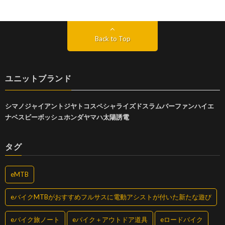
Back to Top
ユニットブランド
シマノ
ジャイアント
ジヤトコ
スペシャライズド
スラム
バーファン
ハイエ
ナ
ベスビー
ボッシュ
ホンダ
ヤマハ
太陽誘電
タグ
eMTB
eバイクMTBがおすすめフルサスに電動アシストが付いた新たな遊び
eバイク旅ノート
eバイク＋アウトドア道具
eロードバイク