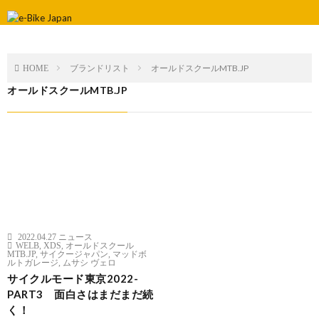
ブランドリスト
オールドスクールMTB.JP
HOME
オールドスクールMTB.JP
2022.04.27
ニュース
WELB
,
XDS
,
オールドスクール
MTB.JP
,
サイクージャパン
,
マッドボ
ルトガレージ
,
ムサシ ヴェロ
サイクルモード東京2022-
PART3 面白さはまだまだ続
く！