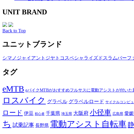
UNIT BRAND
Back to Top
ユニットブランド
シマノ
ジャイアント
ジヤトコ
スペシャライズド
スラム
バーフ
タグ
eMTB
eバイクMTBがおすすめフルサスに電動アシストが付いた
ロスバイク
グラベル
グラベルロード
サイクルコンピュ
小径車
ロード
伊豆
千葉県
大阪府
愛媛
埼玉県
広島県
初心者
ち
電動アシスト自転車
試乗記事
長野県