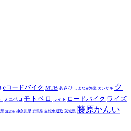
ク
eロードバイク
MTB
あさひ
具
カンザキ
しまなみ海道
ト
モトベロ
ロードバイク
ワイズ
ミニベロ
ライト
藤原かんい
木県
神奈川県
自転車通勤
茨城県
群馬県
滋賀県