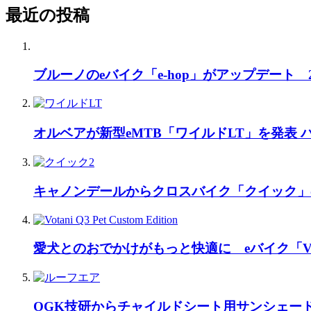
最近の投稿
ブルーノのeバイク「e-hop」がアップデート
オルベアが新型eMTB「ワイルドLT」を発表
キャノンデールからクロスバイク「クイック」
愛犬とのおでかけがもっと快適に eバイク「Vo
OGK技研からチャイルドシート用サンシェー