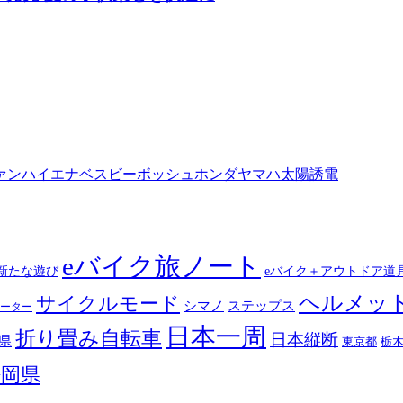
ァン
ハイエナ
ベスビー
ボッシュ
ホンダ
ヤマハ
太陽誘電
eバイク旅ノート
新たな遊び
eバイク＋アウトドア道
ヘルメッ
サイクルモード
シマノ
ステップス
ーター
日本一周
折り畳み自転車
日本縦断
県
東京都
栃
静岡県