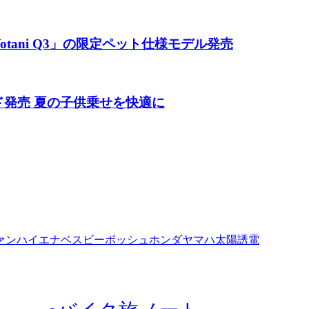
tani Q3」の限定ペット仕様モデル発売
ド発売 夏の子供乗せを快適に
ァン
ハイエナ
ベスビー
ボッシュ
ホンダ
ヤマハ
太陽誘電