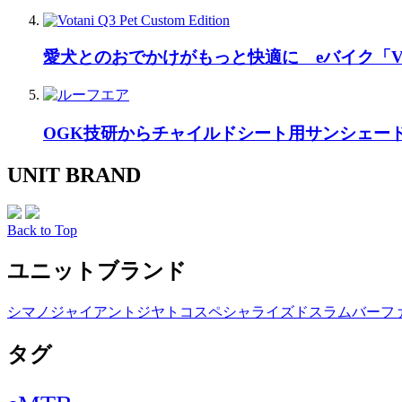
愛犬とのおでかけがもっと快適に eバイク「Vo
OGK技研からチャイルドシート用サンシェー
UNIT BRAND
Back to Top
ユニットブランド
シマノ
ジャイアント
ジヤトコ
スペシャライズド
スラム
バーフ
タグ