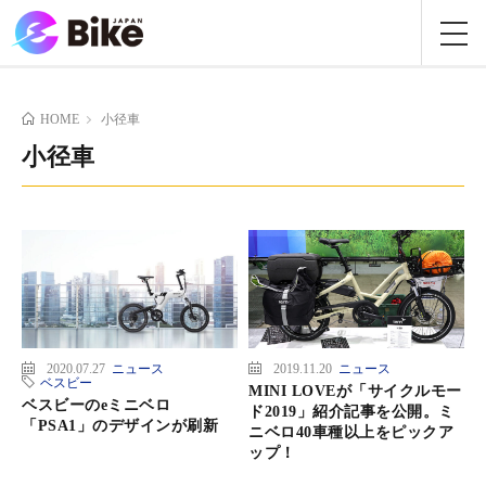
HOME
小径車
小径車
2020.07.27
ニュース
2019.11.20
ニュース
ベスビー
MINI LOVEが「サイクルモー
ベスビーのeミニベロ
ド2019」紹介記事を公開。ミ
「PSA1」のデザインが刷新
ニベロ40車種以上をピックア
ップ！