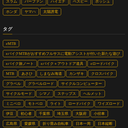
スラム
バーファン
ハイエナ
ベスビー
ボッシュ
ホンダ
ヤマハ
太陽誘電
タグ
eMTB
eバイクMTBがおすすめフルサスに電動アシストが付いた新たな遊び
eバイク旅ノート
eバイク＋アウトドア道具
eロードバイク
MTB
あさひ
しまなみ海道
カンザキ
クロスバイク
グラベル
グラベルロード
サイクルコンピューター
サイクルモード
シマノ
ステップス
ヘルメット
ミニベロ
モトベロ
ライト
ロードバイク
ワイズロード
伊豆
初心者
千葉県
埼玉県
大阪府
小径車
広島県
愛媛県
折り畳み自転車
日本一周
日本縦断