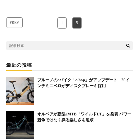
PREV
1
…
5
最近の投稿
ブルーノのeバイク「e-hop」がアップデート 20イ
ンチミニベロがディスクブレーキ採用
オルベアが新型eMTB「ワイルドLT」を発表 パワー
競争ではなく操る楽しさを追求