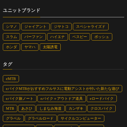
ユニットブランド
シマノ
ジャイアント
ジヤトコ
スペシャライズド
スラム
バーファン
ハイエナ
ベスビー
ボッシュ
ホンダ
ヤマハ
太陽誘電
タグ
eMTB
eバイクMTBがおすすめフルサスに電動アシストが付いた新たな遊び
eバイク旅ノート
eバイク＋アウトドア道具
eロードバイク
MTB
あさひ
しまなみ海道
カンザキ
クロスバイク
グラベル
グラベルロード
サイクルコンピューター