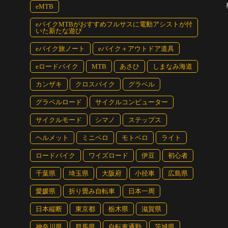
eMTB
eバイクMTBがおすすめフルサスに電動アシストが付
いた新たな遊び
eバイク旅ノート
eバイク＋アウトドア道具
eロードバイク
MTB
あさひ
しまなみ海道
カンザキ
クロスバイク
グラベル
グラベルロード
サイクルコンピューター
サイクルモード
シマノ
ステップス
ヘルメット
ミニベロ
モトベロ
ライト
ロードバイク
ワイズロード
伊豆
初心者
千葉県
埼玉県
大阪府
小径車
広島県
愛媛県
折り畳み自転車
日本一周
日本縦断
東京都
栃木県
滋賀県
神奈川県
群馬県
自転車通勤
茨城県