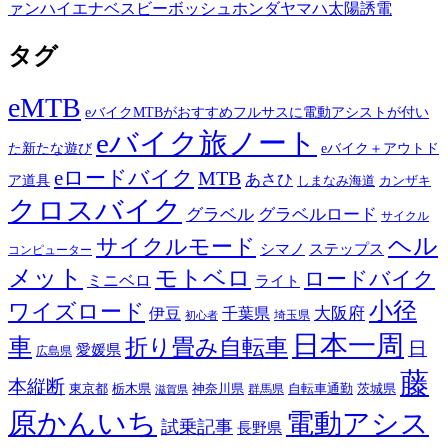
ァン
ハイエナ
ベスビー
ボッシュ
ホンダ
ヤマハ
太陽誘電
タグ
eMTB
eバイクMTBがおすすめフルサスに電動アシストが付い
eバイク旅ノート
た新たな遊び
eバイク＋アウトド
eロードバイク
MTB
あさひ
ア道具
カンザキ
しまなみ海道
クロスバイク
グラベル
グラベルロード
サイクル
ヘル
サイクルモード
シマノ
ステップス
コンピューター
メット
モトベロ
ロードバイク
ミニベロ
ライト
小径
ワイズロード
伊豆
千葉県
大阪府
埼玉県
初心者
日本一周
車
折り畳み自転車
日
愛媛県
広島県
藤
本縦断
東京都
栃木県
神奈川県
自転車通勤
茨城県
群馬県
滋賀県
原かんいち
電動アシス
試乗記事
長野県