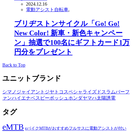
2024.12.16
電動アシスト自転車
,
ブリヂストンサイクル「Go! Go!
New Color! 新車・新色キャンペー
ン」抽選で100名にギフトカード1万
円分をプレゼント
Back to Top
ユニットブランド
シマノ
ジャイアント
ジヤトコ
スペシャライズド
スラム
バーフ
ァン
ハイエナ
ベスビー
ボッシュ
ホンダ
ヤマハ
太陽誘電
タグ
eMTB
eバイクMTBがおすすめフルサスに電動アシストが付い