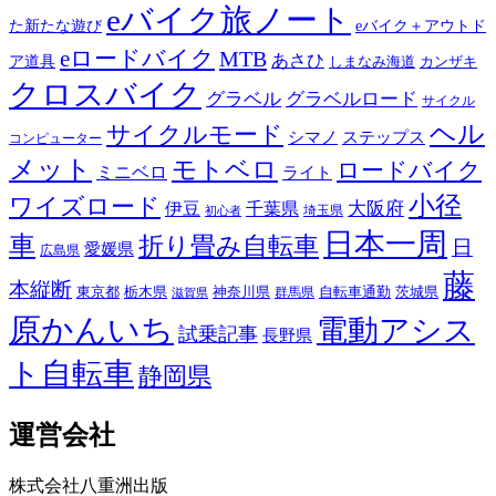
eバイク旅ノート
た新たな遊び
eバイク＋アウトド
eロードバイク
MTB
あさひ
ア道具
カンザキ
しまなみ海道
クロスバイク
グラベル
グラベルロード
サイクル
ヘル
サイクルモード
シマノ
ステップス
コンピューター
メット
モトベロ
ロードバイク
ミニベロ
ライト
小径
ワイズロード
伊豆
千葉県
大阪府
埼玉県
初心者
日本一周
車
折り畳み自転車
日
愛媛県
広島県
藤
本縦断
東京都
栃木県
神奈川県
自転車通勤
茨城県
群馬県
滋賀県
原かんいち
電動アシス
試乗記事
長野県
ト自転車
静岡県
運営会社
株式会社八重洲出版