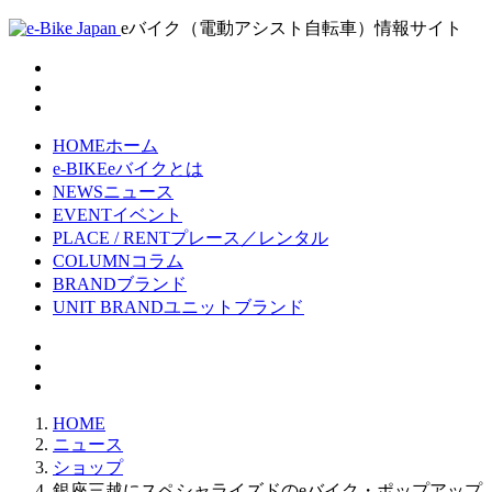
eバイク（電動アシスト自転車）情報サイト
HOME
ホーム
e-BIKE
eバイクとは
NEWS
ニュース
EVENT
イベント
PLACE / RENT
プレース／レンタル
COLUMN
コラム
BRAND
ブランド
UNIT BRAND
ユニットブランド
HOME
ニュース
ショップ
銀座三越にスペシャライズドのeバイク・ポップアップ