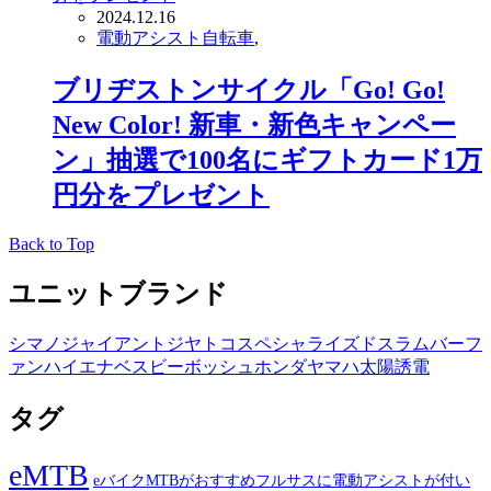
2024.12.16
電動アシスト自転車
,
ブリヂストンサイクル「Go! Go!
New Color! 新車・新色キャンペー
ン」抽選で100名にギフトカード1万
円分をプレゼント
Back to Top
ユニットブランド
シマノ
ジャイアント
ジヤトコ
スペシャライズド
スラム
バーフ
ァン
ハイエナ
ベスビー
ボッシュ
ホンダ
ヤマハ
太陽誘電
タグ
eMTB
eバイクMTBがおすすめフルサスに電動アシストが付い