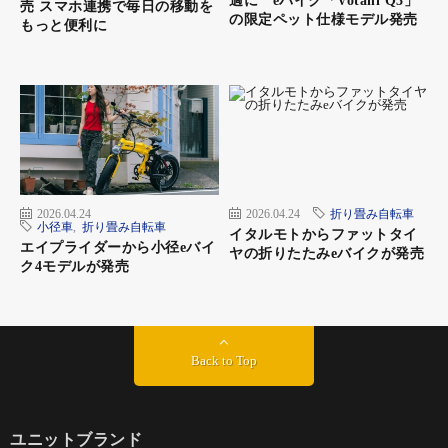
適に eバイク「Votani Q3」
売 スマホ連携で毎日の移動を
の限定ペット仕様モデル発売
もっと便利に
2026.04.24
2026.04.24
折り畳み自転車
小径車
,
折り畳み自転車
イタルモトからファットタイ
エイプライダーから小径eバイ
ヤの折りたたみeバイクが発売
ク4モデルが発売
Back to Top
ユニットブランド