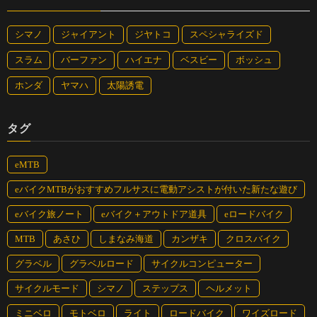
シマノ
ジャイアント
ジヤトコ
スペシャライズド
スラム
バーファン
ハイエナ
ベスビー
ボッシュ
ホンダ
ヤマハ
太陽誘電
タグ
eMTB
eバイクMTBがおすすめフルサスに電動アシストが付いた新たな遊び
eバイク旅ノート
eバイク＋アウトドア道具
eロードバイク
MTB
あさひ
しまなみ海道
カンザキ
クロスバイク
グラベル
グラベルロード
サイクルコンピューター
サイクルモード
シマノ
ステップス
ヘルメット
ミニベロ
モトベロ
ライト
ロードバイク
ワイズロード