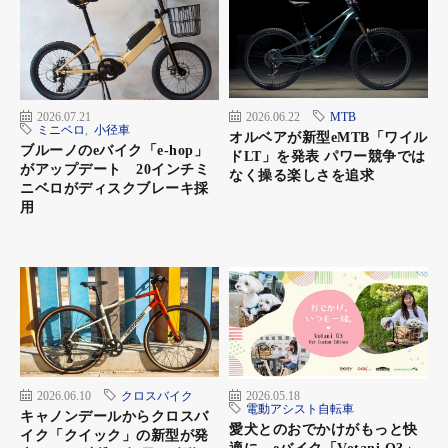
2026.07.21
2026.06.22
MTB
ミニベロ
,
小径車
オルベアが新型eMTB「ワイル
ブルーノのeバイク「e-hop」
ドLT」を発表 パワー競争では
がアップデート 20インチミ
なく操る楽しさを追求
ニベロがディスクブレーキ採
用
2026.06.10
クロスバイク
2026.05.18
電動アシスト自転車
キャノンデールからクロスバ
愛犬とのおでかけがもっと快
イク「クイック」の新型が発