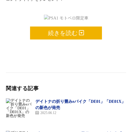
続きを読む
先行注文特典
『純正フロン
トライト』
関連する記事
PSA1 モトベロ限定車（BESV）
価格：21万5600円
デイトナの折り畳みeバイク「DE01」「DE01X」
重量：19.6kg
の新色が発売
フレーム ：アルミ
2025.06.12
ギヤ：SHIMANO Altus 7speed
タイヤサイズ：20インチ
バッテリー：リチウムイオン 36V 10.5Ah