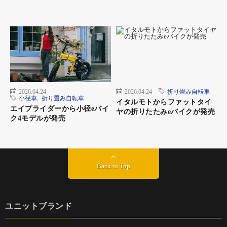
ミヤタ・ロードレックスアイ6180（ブラック・メタリッ
クグレー）
2026.04.24
2026.04.24
折り畳み自転車
小径車
,
折り畳み自転車
イタルモトからファットタイ
エイプライダーから小径eバイ
ヤの折りたたみeバイクが発売
ク4モデルが発売
Back to Top
ユニットブランド
ミヤタ・ロードレックスアイ6180（ブラック・ブルーグ
レー）