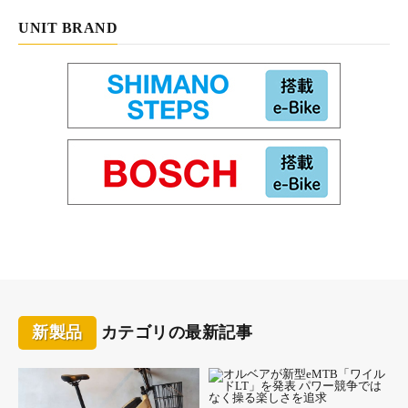
UNIT BRAND
ミヤタ・クルーズアイ6180（ハーフマットブラック・ハ
ーフマットグレー）
CRUISE i 6180
価格：32万8900円
サイズ：430、490
カラー：ハーフマットブラック・ハーフマットホワイト、ハーフ
マットブラック・ハーフマットグレー
フレーム：アルミ
フォーク：アルミ
新製品
カテゴリの最新記事
コンポーネント：シマノ・ティアグラ
タイヤ：700×32C
ドライブユニット：シマノ・ステップスDU-E6180