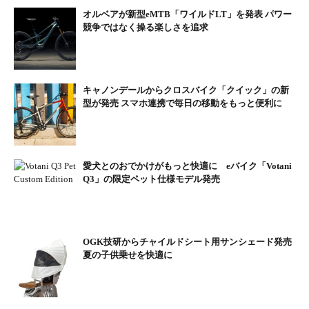
オルベアが新型eMTB「ワイルドLT」を発表 パワー
直接給電するタイプのライトには、新開発のハンドルステム取り
競争ではなく操る楽しさを追求
つけ式オリジナル砲弾型レーザービームを採用。オプションで前
後キャリヤやマットガード、スタンドを装着して、使い方に合わ
せたカスタマイズもできる。
キャノンデールからクロスバイク「クイック」の新
型が発売 スマホ連携で毎日の移動をもっと便利に
愛犬とのおでかけがもっと快適に eバイク「Votani
Q3」の限定ペット仕様モデル発売
ミヤタ・クルーズアイ6180（ハーフマットブラック・ハ
OGK技研からチャイルドシート用サンシェード発売
ーフマットホワイト）
夏の子供乗せを快適に