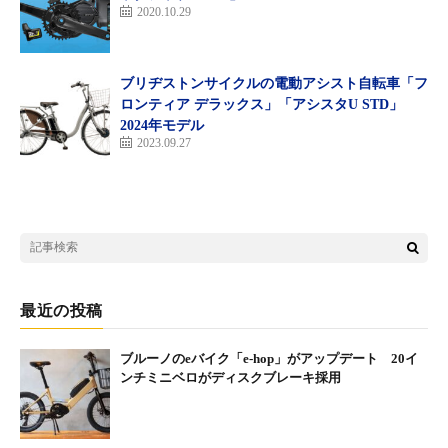
2020.10.29
ブリヂストンサイクルの電動アシスト自転車「フ
ロンティア デラックス」「アシスタU STD」
2024年モデル
2023.09.27
両モデルともにドライブユニットにはシマノ・ステップス6180シ
リーズを採用。これまでのスポーティなライディングフィールは
そのままに、さらなる快適性の向上が図られている。
最近の投稿
ブルーノのeバイク「e-hop」がアップデート 20イ
クルーズアイ6180
ンチミニベロがディスクブレーキ採用
インチューブバッテリーにしたことで、低重心化により走行安定
性が向上するとともに見た目もすっきりとした。バッテリーから