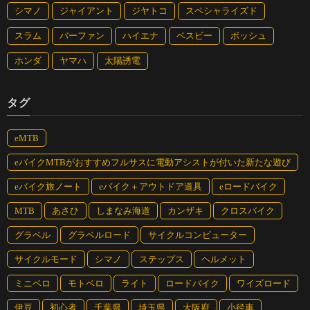
シマノ
ジャイアント
ジヤトコ
スペシャライズド
ROADREX i 6180
価格：36万3000円
スラム
バーファン
ハイエナ
ベスビー
ボッシュ
サイズ：450、530
ホンダ
ヤマハ
太陽誘電
カラー：ブラック・メタリックグレー、ブラック・ブルーグレー
フレーム：アルミ
フォーク：アルミ
タグ
コンポーネント：シマノ・GRX RX400
タイヤ：650B×45C
eMTB
ドライブユニット：シマノ・ステップスDU-E6180
eバイクMTBがおすすめフルサスに電動アシストが付いた新たな遊び
バッテリー定格容量：418Wh
走行可能距離：105km（エコ）、85km（ノーマル）、70km（ハ
eバイク旅ノート
eバイク＋アウトドア道具
eロードバイク
イ）
MTB
あさひ
しまなみ海道
カンザキ
クロスバイク
車重：18.9kg（450）、19.1kg（530）
グラベル
グラベルロード
サイクルコンピューター
サイクルモード
シマノ
ステップス
ヘルメット
ミニベロ
モトベロ
ライト
ロードバイク
ワイズロード
伊豆
初心者
千葉県
埼玉県
大阪府
小径車