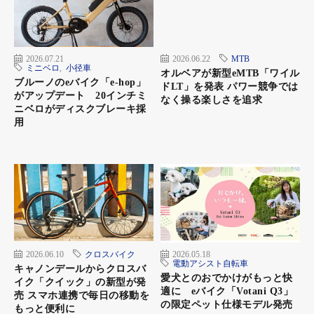
バッテリー定格容量：418Wh
走行可能距離：105km（エコ）、85km（ノーマル）、70km（ハ
イ）
車重：19.0kg（430）、19.2kg（490）
2026.07.21
2026.06.22
MTB
ミニベロ
,
小径車
オルベアが新型eMTB「ワイル
ブルーノのeバイク「e-hop」
ドLT」を発表 パワー競争では
がアップデート 20インチミ
なく操る楽しさを追求
ニベロがディスクブレーキ採
ロードレックスアイ6180
用
こちらもインチューブバッテリー採用により、走行安定性とデザ
イン性が向上した。また、バッテリーの位置を変更したことでよ
り小柄な人でも乗れるようになった。コンポーネントには、グラ
ベルツーリング向けに開発されたシマノ・GRXを採用し、外装10
段シフトでより快適なライドを実現する。オプションで前後キャ
リヤやマッドガード、スタンドが装着できる。
2026.06.10
クロスバイク
2026.05.18
電動アシスト自転車
キャノンデールからクロスバ
愛犬とのおでかけがもっと快
イク「クイック」の新型が発
適に eバイク「Votani Q3」
売 スマホ連携で毎日の移動を
の限定ペット仕様モデル発売
もっと便利に