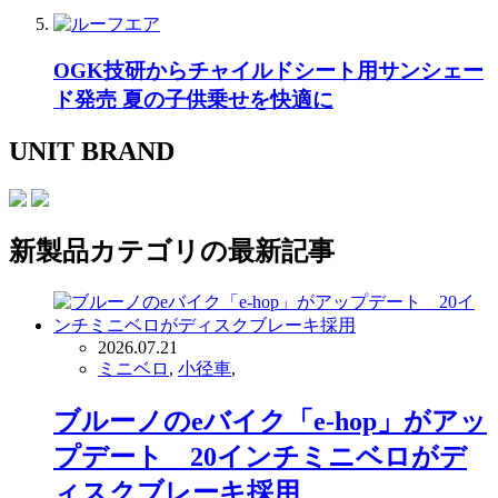
OGK技研からチャイルドシート用サンシェー
ド発売 夏の子供乗せを快適に
UNIT BRAND
新製品
カテゴリの最新記事
2026.07.21
ミニベロ
,
小径車
,
ブルーノのeバイク「e-hop」がアッ
プデート 20インチミニベロがデ
ィスクブレーキ採用