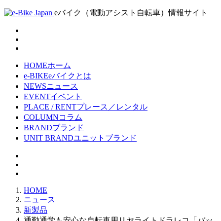
eバイク（電動アシスト自転車）情報サイト
HOME
ホーム
e-BIKE
eバイクとは
NEWS
ニュース
EVENT
イベント
PLACE / RENT
プレース／レンタル
COLUMN
コラム
BRAND
ブランド
UNIT BRAND
ユニットブランド
HOME
ニュース
新製品
通勤通学も安心な自転車用リヤライトドラレコ「バッ