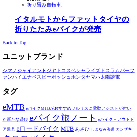
折り畳み自転車
,
イタルモトからファットタイヤの
折りたたみeバイクが発売
Back to Top
ユニットブランド
シマノ
ジャイアント
ジヤトコ
スペシャライズド
スラム
バーフ
ァン
ハイエナ
ベスビー
ボッシュ
ホンダ
ヤマハ
太陽誘電
タグ
eMTB
eバイクMTBがおすすめフルサスに電動アシストが付い
eバイク旅ノート
た新たな遊び
eバイク＋アウトド
eロードバイク
MTB
あさひ
ア道具
カンザキ
しまなみ海道