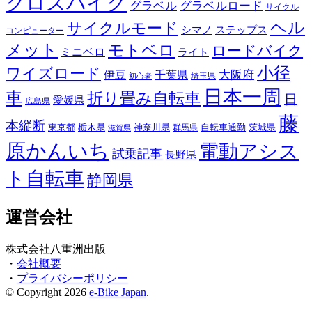
クロスバイク
グラベル
グラベルロード
サイクル
ヘル
サイクルモード
シマノ
ステップス
コンピューター
メット
モトベロ
ロードバイク
ミニベロ
ライト
小径
ワイズロード
伊豆
千葉県
大阪府
埼玉県
初心者
日本一周
車
折り畳み自転車
日
愛媛県
広島県
藤
本縦断
東京都
栃木県
神奈川県
自転車通勤
茨城県
群馬県
滋賀県
原かんいち
電動アシス
試乗記事
長野県
ト自転車
静岡県
運営会社
株式会社八重洲出版
・
会社概要
・
プライバシーポリシー
© Copyright 2026
e-Bike Japan
.