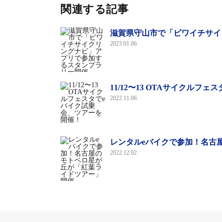
大会名称：
メリダ・ミヤタカップ 2020
関連する記事
開催日：
2020年3月29日（日）
滋賀県守山市で「ビワイチサイ
開催場所：
伊豆の国市 狩野川河川敷特設コ
2023.01.06
参加費：
500円〜8000円
申込方法：
スポーツエントリーにて2月12日
主催：
メリダ・ミヤタカップ実行委員会
11/12〜13 OTAサイクル
共催：
伊豆の国市狩野川利活用調整協議会（
2022.11.06
後援：
伊豆の国市 他
特別協賛：
株式会社ミヤタサイクル
http://www.miyatabike.com/enjoy/meridamiyatacu
レンタルeバイクで参加！名古
2022.12.02