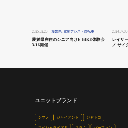
2025.02.20
愛媛県
,
電動アシスト自転車
2024.07.30
愛媛県在住のシニア向けE-BIKE体験会
レイザー
3/16開催
ノ サイ
ユニットブランド
シマノ
ジャイアント
ジヤトコ
スペシャライズド
スラム
バーファン