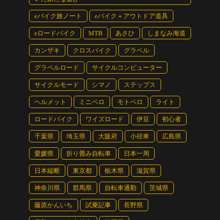
eバイク旅ノート
eバイク＋アウトドア道具
eロードバイク
MTB
あさひ
しまなみ海道
カンザキ
クロスバイク
グラベル
グラベルロード
サイクルコンピューター
サイクルモード
シマノ
ステップス
ヘルメット
ミニベロ
モトベロ
ライト
ロードバイク
ワイズロード
伊豆
初心者
千葉県
埼玉県
大阪府
小径車
広島県
愛媛県
折り畳み自転車
日本一周
日本縦断
東京都
栃木県
滋賀県
神奈川県
群馬県
自転車通勤
茨城県
藤原かんいち
試乗記事
長野県