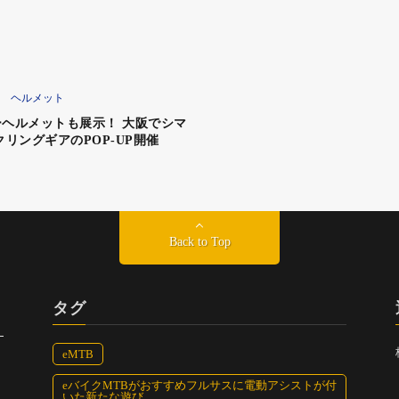
ヘルメット
ヘルメットも展示！ 大阪でシマ
クリングギアのPOP-UP開催
Back to Top
タグ
eMTB
eバイクMTBがおすすめフルサスに電動アシストが付
いた新たな遊び