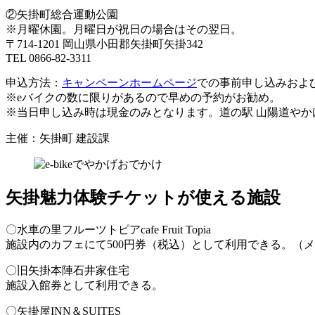
②矢掛町総合運動公園
※月曜休園。月曜日が祝日の場合はその翌日。
〒714-1201 岡山県小田郡矢掛町矢掛342
TEL 0866-82-3311
申込方法：
キャンペーンホームページ
での事前申し込みおよ
※eバイクの数に限りがあるので早めの予約がお勧め。
※当日申し込み時は現金のみとなります。道の駅 山陽道やか
主催：矢掛町 建設課
矢掛魅力体験チケットが使える施設
〇水車の里フルーツトピアcafe Fruit Topia
施設内のカフェにて500円券（税込）として利用できる。（
〇旧矢掛本陣石井家住宅
施設入館券として利用できる。
〇矢掛屋INN＆SUITES