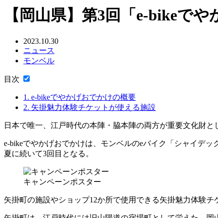
【岡山県】第3回「e-bikeでや
2023.10.30
ニュース
モンベル
目次
1.
e-bikeでやかげおでかけの概要
2.
矢掛魅力体験チケットが使える施設
日本で唯一、江戸時代の本陣・脇本陣の両方が重要文化財として残
e-bikeでやかげおでかけは、モンベルのeバイク「シャイデ
夏に続いて3回目となる。
キャンペーンポスター
矢掛町の施設やショップ12か所で使用できる矢掛魅力体験チ
矢掛町は、江戸時代には旧山陽道の宿場町として栄えた、岡山