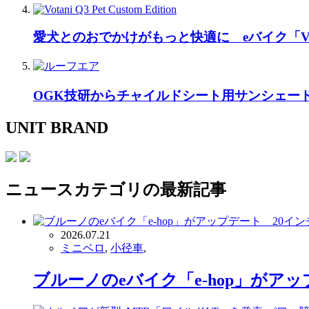
愛犬とのおでかけがもっと快適に eバイク「Vo
OGK技研からチャイルドシート用サンシェー
UNIT BRAND
ニュース
カテゴリの最新記事
2026.07.21
ミニベロ
,
小径車
,
ブルーノのeバイク「e-hop」が