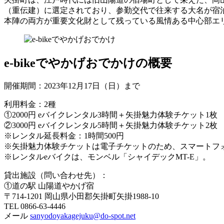
（重伝建）に選定されており、参勤交代で往来する大名が宿
本陣の両方が重要文化財として残っている風情ある中心部エ
e-bikeでやかげおでかけの概要
開催期間：2023年12月17日（日）まで
利用料金：2種
①2000円 eバイクレンタル3時間＋矢掛魅力体験チケット1枚
②3000円 eバイクレンタル5時間＋矢掛魅力体験チケット2枚
※レンタル延長料金：1時間500円
※矢掛魅力体験チケットは電子チケットのため、スマートフ
※レンタルeバイクは、モンベル「シャイデックMT-E」。
貸出施設（問い合わせ先）：
①道の駅 山陽道やかげ宿
〒714-1201 岡山県小田郡矢掛町矢掛1988-10
TEL 0866-63-4446
メール
sanyodoyakagejuku@do-spot.net