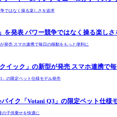
T」を発表 パワー競争ではなく操る楽しさ
クイック」の新型が発売 スマホ連携で
イク「Votani Q3」の限定ペット仕様