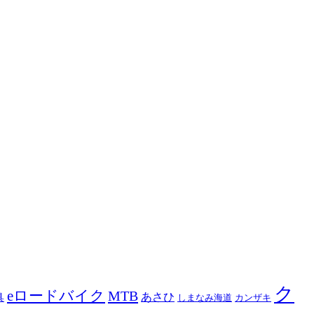
ク
eロードバイク
MTB
あさひ
具
カンザキ
しまなみ海道