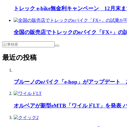
トレック e-bike無金利キャンペーン 12月末
全国の販売店でトレックのeバイク「FX+」の
最近の投稿
ブルーノのeバイク「e-hop」がアップデート
オルベアが新型eMTB「ワイルドLT」を発表