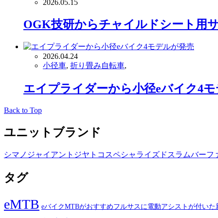
2026.05.15
OGK技研からチャイルドシート用
2026.04.24
小径車
,
折り畳み自転車
,
エイプライダーから小径eバイク4
Back to Top
ユニットブランド
シマノ
ジャイアント
ジヤトコ
スペシャライズド
スラム
バーフ
タグ
eMTB
eバイクMTBがおすすめフルサスに電動アシストが付いた