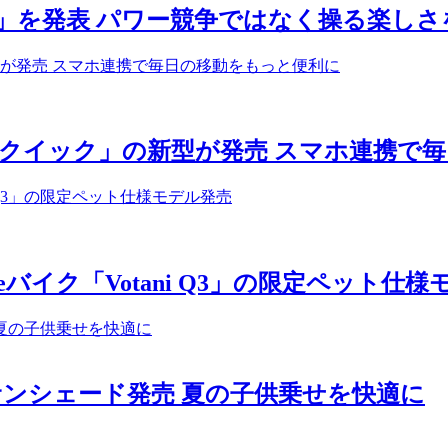
T」を発表 パワー競争ではなく操る楽しさ
クイック」の新型が発売 スマホ連携で
イク「Votani Q3」の限定ペット仕様
サンシェード発売 夏の子供乗せを快適に