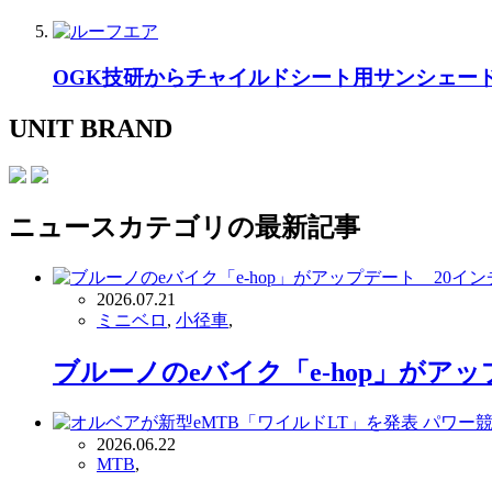
OGK技研からチャイルドシート用サンシェー
UNIT BRAND
ニュース
カテゴリの最新記事
2026.07.21
ミニベロ
,
小径車
,
ブルーノのeバイク「e-hop」が
2026.06.22
MTB
,