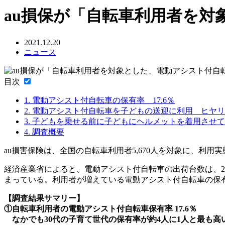
au損保が「自転車利用者を
2021.12.20
ニュース
目次
1.
電動アシスト付自転車の保有率 17.6％
2.
電動アシスト付自転車を子どもの送迎に利用 ヒヤリハ
3.
子どもを乗せる前に子どもにヘルメットを着用させて
4.
調査概要
au損害保険は、全国の自転車利用者5,670人を対象に、利用
経済産業省によると、電動アシスト付自転車の出荷台数は、2018年
まっている。利用者が増えている電動アシスト付自転車の保
【調査結果サマリー】
①自転車利用者の電動アシスト付自転車保有率 17.6％
なかでも30代の子育て世代の保有率が約4人に1人と最も高