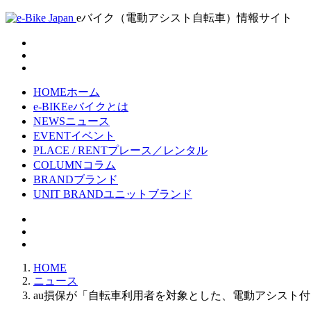
eバイク（電動アシスト自転車）情報サイト
HOME
ホーム
e-BIKE
eバイクとは
NEWS
ニュース
EVENT
イベント
PLACE / RENT
プレース／レンタル
COLUMN
コラム
BRAND
ブランド
UNIT BRAND
ユニットブランド
HOME
ニュース
au損保が「自転車利用者を対象とした、電動アシスト