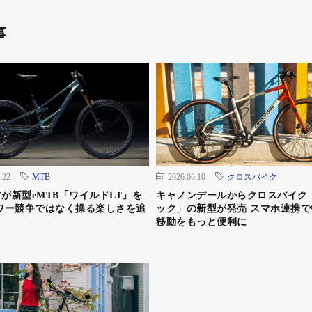
事
から、豪華景品総額約100万円分を抽選でプレゼントし
木)の間で対象車種の購入
.22
MTB
2026.06.10
クロスバイク
が新型eMTB「ワイルドLT」を
キャノンデールからクロスバイク
登録
ワー競争ではなく操る楽しさを追
ック」の新型が発売 スマホ連携で
移動をもっと便利に
る購入者登録は対象外）
ーン応募