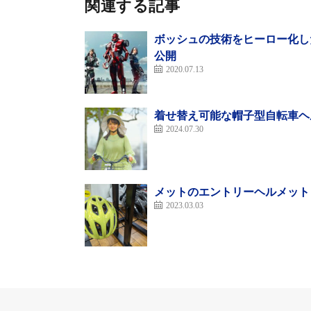
関連する記事
ボッシュの技術をヒーロー化した
公開
2020.07.13
着せ替え可能な帽子型自転車ヘ
2024.07.30
「TEAM おでかけ RIDE ON！」おでかけ
メットのエントリーヘルメット
2023.03.03
暖かくなり、夏の訪れを感じるこの季節は、
友達とペダルを踏むリズムが合い、スピード
一緒に走ることでまるでTEAMのような一
様やお友達を誘って自転車でおでかけしてみ
さあ、RIDE ON！ブリヂストンサイクル