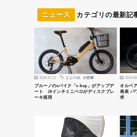
（1) 対象期間：
ニュース
カテゴリの最新記
2025年6月2日(月)～2025年7月31日(木)
（2) キャンペーン内容：
以下の応募条件①～③をすべて満たした方の中
ます。
（3) 応募条件：
①2025年6月2日（月）～2025年7月31日(
2026.07.21
ミニベロ
,
小径車
2026.06
ブルーノのeバイク「e-hop」がアップデ
オルベア
②購入から20日以内にオンラインでの購入者
ート 20インチミニベロがディスクブレ
発表 パ
ーキ採用
求
（※「ロビンフッド手帳」添付のハガキによ
③特設ページ内専用フォームからのキャンペ
（2025年8月20日（水）まで）