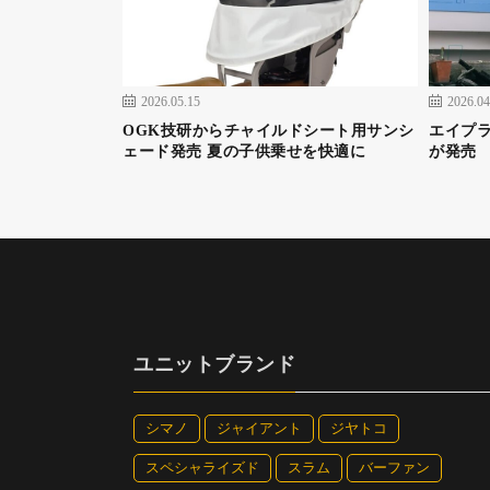
（4) 対象車種：
【子ども用自転車】
クロスファイヤージュニア / エクスプレスジュニア
2026.05.15
2026.04
ファイヤーキッズ /エコキッズ スポーツ / ビッ
OGK技研からチャイルドシート用サンシ
エイプラ
ェード発売 夏の子供乗せを快適に
が発売
【街乗り＆スポーツ】
ベガス / マークローザ / トートボックス LAR
ィービーワン e
【子ども乗せ自転車】
ビッケ モブ dd / ビッケ ポーラー e / ハイディ
ユニットブランド
【買い物向け自転車】
アシスタU DX / アシスタU STD / ラクット（
シマノ
ジャイアント
ジヤトコ
（5）特設サイト：
スペシャライズド
スラム
バーファン
https://www.bscycle.co.jp/odekake2025_bridgeston