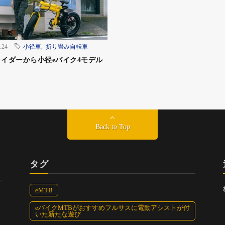
 / シュライン /エコパル / リリーベル / ハッチ / クロス
.24
小径車
,
折り畳み自転車
ケ m / ハイディキッズ
イダーから小径eバイク4モデル
GE /エックスビーワン / エルビーワン / ティービーワン /テ
Back to Top
 ツー
タグ
20/24/26インチ）/ ラクットワゴン
eMTB
eバイクMTBがおすすめフルサスに電動アシストが付
いた新たな遊び
e/