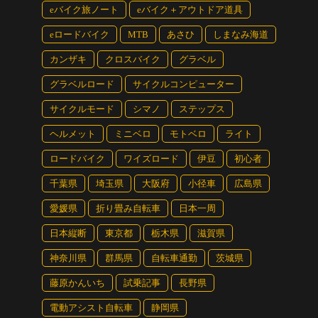
eバイク旅ノート
eバイク＋アウトドア道具
eロードバイク
MTB
あさひ
しまなみ海道
カンザキ
クロスバイク
グラベル
グラベルロード
サイクルコンピューター
サイクルモード
シマノ
ステップス
ヘルメット
ミニベロ
モトベロ
ライト
ロードバイク
ワイズロード
伊豆
初心者
千葉県
埼玉県
大阪府
小径車
広島県
愛媛県
折り畳み自転車
日本一周
日本縦断
東京都
栃木県
滋賀県
神奈川県
群馬県
自転車通勤
茨城県
藤原かんいち
試乗記事
長野県
電動アシスト自転車
静岡県