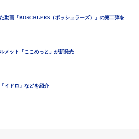
動画「BOSCHLERS（ボッシュラーズ）」の第二弾を
ルメット「ここめっと」が新発売
自転車キャンペーン
「イドロ」などを紹介
自転車でのおでかけに最適です。自転車なら、お子様やお
が揃い、心がつながります。目的地があってもなくても、
体感と充実感を味わえます。爽やかな風を感じながら、お子
ませんか。
は、そんな皆さんのおでかけを応援します。