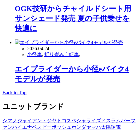
OGK技研からチャイルドシート用
サンシェード発売 夏の子供乗せを
快適に
2026.04.24
小径車
,
折り畳み自転車
,
エイプライダーから小径eバイク4
モデルが発売
Back to Top
ユニットブランド
シマノ
ジャイアント
ジヤトコ
スペシャライズド
スラム
バーフ
ァン
ハイエナ
ベスビー
ボッシュ
ホンダ
ヤマハ
太陽誘電