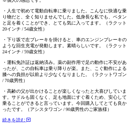
※個人の感想です。
・人生で初めて電動自転車に乗りました。こんなに快適な乗
り物だと、全く知りませんでした。低身長な私でも、ペタン
と足を着くことができ、とても気に入ってます。（ラクット
20インチ / 54歳女性）
・下り坂で左ブレーキを掛けると、車のエンジンブレーキの
ような回生充電が発動します。素晴らしいです。（ラクット
24インチ / 59歳女性）
・運転免許証は返納済み。薬の副作用で足の動作に不安があ
ったが、この自転車は乗り降りが楽。また、こぐ動作による
膝への負担が以前より少なくなりました。（ラクットワゴン
/ 70歳男性）
・高齢の父が出かけることが楽しくなったと大喜びしていま
す。サドルも固くなく、足も地面にすぐ着くため、安心して
乗ることができると言っています。今回購入してとても良か
ったです。（アシスタワゴン / 90歳男性のご家族様）
続きを読む