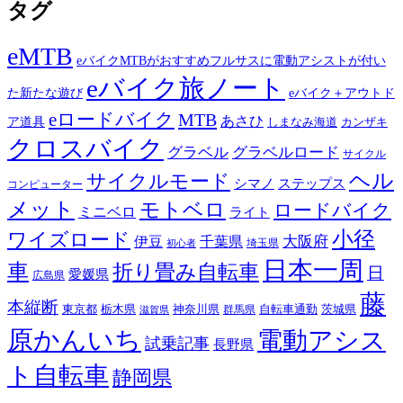
タグ
eMTB
eバイクMTBがおすすめフルサスに電動アシストが付い
eバイク旅ノート
た新たな遊び
eバイク＋アウトド
eロードバイク
MTB
あさひ
ア道具
カンザキ
しまなみ海道
クロスバイク
グラベル
グラベルロード
サイクル
ヘル
サイクルモード
シマノ
ステップス
コンピューター
メット
モトベロ
ロードバイク
ミニベロ
ライト
小径
ワイズロード
伊豆
千葉県
大阪府
埼玉県
初心者
日本一周
車
折り畳み自転車
日
愛媛県
広島県
藤
本縦断
東京都
栃木県
神奈川県
自転車通勤
茨城県
群馬県
滋賀県
原かんいち
電動アシス
試乗記事
長野県
ト自転車
静岡県