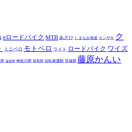
ク
eロードバイク
MTB
あさひ
具
カンザキ
しまなみ海道
ト
モトベロ
ロードバイク
ワイズ
ミニベロ
ライト
藤原かんい
木県
神奈川県
自転車通勤
茨城県
群馬県
滋賀県