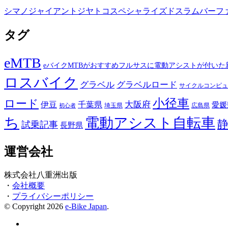
シマノ
ジャイアント
ジヤトコ
スペシャライズド
スラム
バーフ
タグ
eMTB
eバイクMTBがおすすめフルサスに電動アシストが付いた
ロスバイク
グラベル
グラベルロード
サイクルコンピュ
小径車
ロード
伊豆
千葉県
大阪府
愛媛
埼玉県
広島県
初心者
ち
電動アシスト自転車
試乗記事
長野県
運営会社
株式会社八重洲出版
・
会社概要
・
プライバシーポリシー
© Copyright 2026
e-Bike Japan
.