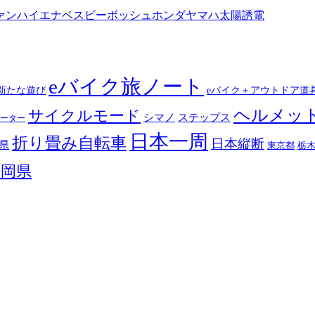
ァン
ハイエナ
ベスビー
ボッシュ
ホンダ
ヤマハ
太陽誘電
eバイク旅ノート
新たな遊び
eバイク＋アウトドア道
ヘルメッ
サイクルモード
シマノ
ステップス
ーター
日本一周
折り畳み自転車
日本縦断
県
東京都
栃
静岡県