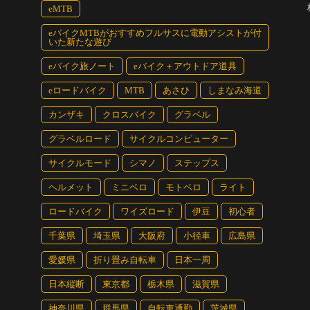
eMTB
eバイクMTBがおすすめフルサスに電動アシストが付
いた新たな遊び
eバイク旅ノート
eバイク＋アウトドア道具
eロードバイク
MTB
あさひ
しまなみ海道
カンザキ
クロスバイク
グラベル
グラベルロード
サイクルコンピューター
サイクルモード
シマノ
ステップス
ヘルメット
ミニベロ
モトベロ
ライト
ロードバイク
ワイズロード
伊豆
初心者
千葉県
埼玉県
大阪府
小径車
広島県
愛媛県
折り畳み自転車
日本一周
日本縦断
東京都
栃木県
滋賀県
神奈川県
群馬県
自転車通勤
茨城県