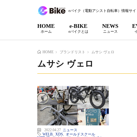
eバイク（電動アシスト自転車）情報サイ
HOME
e-BIKE
NEWS
E
ホーム
eバイクとは
ニュース
HOME
ブランドリスト
ムサシ ヴェロ
ムサシ ヴェロ
2022.04.27
ニュース
WELB
,
XDS
,
オールドスクール