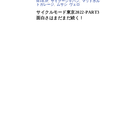
MTB.JP
,
サイクージャパン
,
マッドボル
トガレージ
,
ムサシ ヴェロ
サイクルモード東京2022-PART3
面白さはまだまだ続く！