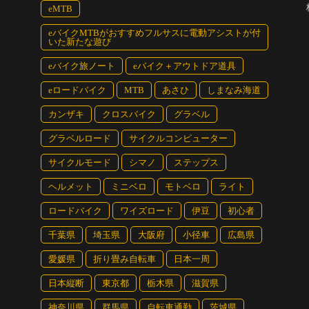
eMTB
eバイクMTBがおすすめフルサスに電動アシストが付
いた新たな遊び
eバイク旅ノート
eバイク＋アウトドア道具
eロードバイク
MTB
あさひ
しまなみ海道
カンザキ
クロスバイク
グラベル
グラベルロード
サイクルコンピューター
サイクルモード
シマノ
ステップス
ヘルメット
ミニベロ
モトベロ
ライト
ロードバイク
ワイズロード
伊豆
初心者
千葉県
埼玉県
大阪府
小径車
広島県
愛媛県
折り畳み自転車
日本一周
日本縦断
東京都
栃木県
滋賀県
神奈川県
群馬県
自転車通勤
茨城県