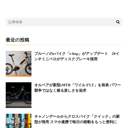
最近の投稿
ブルーノのeバイク「e-hop」がアップデート 20イ
ンチミニベロがディスクブレーキ採用
オルベアが新型eMTB「ワイルドLT」を発表 パワー
競争ではなく操る楽しさを追求
キャノンデールからクロスバイク「クイック」の新
型が発売 スマホ連携で毎日の移動をもっと便利に