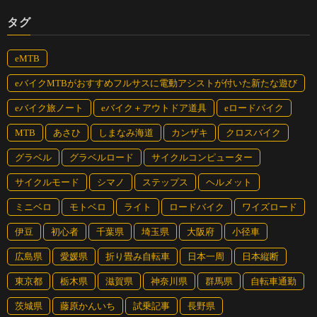
タグ
eMTB
eバイクMTBがおすすめフルサスに電動アシストが付いた新たな遊び
eバイク旅ノート
eバイク＋アウトドア道具
eロードバイク
MTB
あさひ
しまなみ海道
カンザキ
クロスバイク
グラベル
グラベルロード
サイクルコンピューター
サイクルモード
シマノ
ステップス
ヘルメット
ミニベロ
モトベロ
ライト
ロードバイク
ワイズロード
伊豆
初心者
千葉県
埼玉県
大阪府
小径車
広島県
愛媛県
折り畳み自転車
日本一周
日本縦断
東京都
栃木県
滋賀県
神奈川県
群馬県
自転車通勤
茨城県
藤原かんいち
試乗記事
長野県