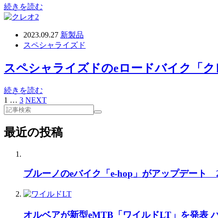
続きを読む
2023.09.27
新製品
スペシャライズド
スペシャライズドのeロードバイク「ク
続きを読む
1
…
3
NEXT
最近の投稿
ブルーノのeバイク「e-hop」がアップデート
オルベアが新型eMTB「ワイルドLT」を発表