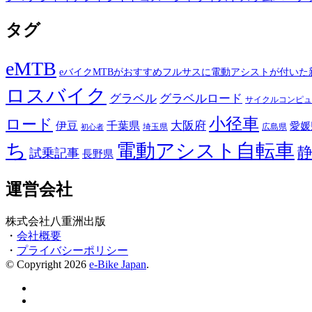
タグ
eMTB
eバイクMTBがおすすめフルサスに電動アシストが付いた
ロスバイク
グラベル
グラベルロード
サイクルコンピュ
小径車
ロード
伊豆
千葉県
大阪府
愛媛
埼玉県
広島県
初心者
ち
電動アシスト自転車
試乗記事
長野県
運営会社
株式会社八重洲出版
・
会社概要
・
プライバシーポリシー
© Copyright 2026
e-Bike Japan
.