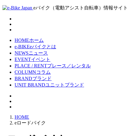
eバイク（電動アシスト自転車）情報サイト
HOME
ホーム
e-BIKE
eバイクとは
NEWS
ニュース
EVENT
イベント
PLACE / RENT
プレース／レンタル
COLUMN
コラム
BRAND
ブランド
UNIT BRAND
ユニットブランド
HOME
eロードバイク