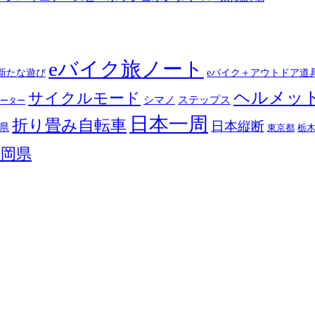
eバイク旅ノート
新たな遊び
eバイク＋アウトドア道
ヘルメッ
サイクルモード
シマノ
ステップス
ーター
日本一周
折り畳み自転車
日本縦断
県
東京都
栃
静岡県