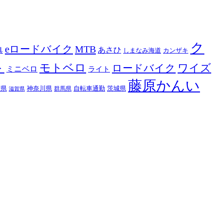
ク
eロードバイク
MTB
あさひ
具
カンザキ
しまなみ海道
ト
モトベロ
ロードバイク
ワイズ
ミニベロ
ライト
藤原かんい
木県
神奈川県
自転車通勤
茨城県
群馬県
滋賀県