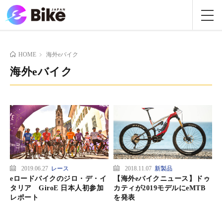
HOME
海外eバイク
海外eバイク
2019.06.27
レース
2018.11.07
新製品
eロードバイクのジロ・デ・イ
【海外eバイクニュース】ドゥ
タリア GiroE 日本人初参加
カティが2019モデルにeMTB
レポート
を発表