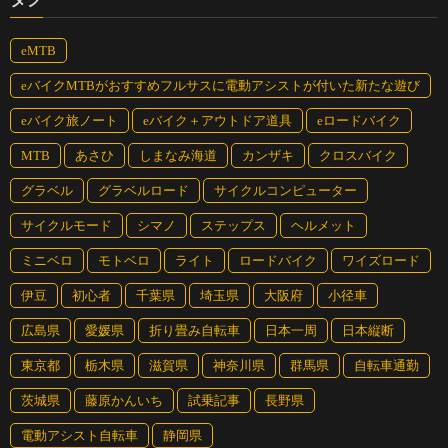
eMTB
eバイクMTBがおすすめフルサスに電動アシストが付いた新たな遊び
eバイク旅ノート
eバイク＋アウトドア道具
eロードバイク
MTB
あさひ
しまなみ海道
カンザキ
クロスバイク
グラベル
グラベルロード
サイクルコンピューター
サイクルモード
シマノ
ステップス
ヘルメット
ミニベロ
モトベロ
ライト
ロードバイク
ワイズロード
伊豆
初心者
千葉県
埼玉県
大阪府
小径車
広島県
愛媛県
折り畳み自転車
日本一周
日本縦断
東京都
栃木県
滋賀県
神奈川県
群馬県
自転車通勤
茨城県
藤原かんいち
試乗記事
長野県
電動アシスト自転車
静岡県