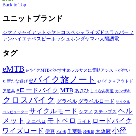
Back to Top
ユニットブランド
シマノ
ジャイアント
ジヤトコ
スペシャライズド
スラム
バーフ
ァン
ハイエナ
ベスビー
ボッシュ
ホンダ
ヤマハ
太陽誘電
タグ
eMTB
eバイクMTBがおすすめフルサスに電動アシストが付い
eバイク旅ノート
た新たな遊び
eバイク＋アウトド
eロードバイク
MTB
あさひ
ア道具
カンザキ
しまなみ海道
クロスバイク
グラベル
グラベルロード
サイクル
ヘル
サイクルモード
シマノ
ステップス
コンピューター
メット
モトベロ
ロードバイク
ミニベロ
ライト
小径
ワイズロード
伊豆
千葉県
大阪府
埼玉県
初心者