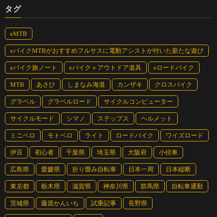
タグ
eMTB
eバイクMTBがおすすめフルサスに電動アシストが付いた新たな遊び
eバイク旅ノート
eバイク＋アウトドア道具
eロードバイク
MTB
あさひ
しまなみ海道
カンザキ
クロスバイク
グラベル
グラベルロード
サイクルコンピューター
サイクルモード
シマノ
ステップス
ヘルメット
ミニベロ
モトベロ
ライト
ロードバイク
ワイズロード
伊豆
初心者
千葉県
埼玉県
大阪府
小径車
広島県
愛媛県
折り畳み自転車
日本一周
日本縦断
東京都
栃木県
滋賀県
神奈川県
群馬県
自転車通勤
茨城県
藤原かんいち
試乗記事
長野県