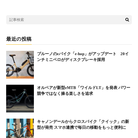
最近の投稿
ブルーノのeバイク「e-hop」がアップデート 20イ
ンチミニベロがディスクブレーキ採用
オルベアが新型eMTB「ワイルドLT」を発表 パワー
競争ではなく操る楽しさを追求
キャノンデールからクロスバイク「クイック」の新
型が発売 スマホ連携で毎日の移動をもっと便利に