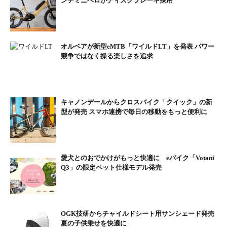
ンチミニベロがディスクブレーキ採用
オルベアが新型eMTB「ワイルドLT」を発表 パワー
競争ではなく操る楽しさを追求
キャノンデールからクロスバイク「クイック」の新
型が発売 スマホ連携で毎日の移動をもっと便利に
愛犬とのおでかけがもっと快適に eバイク「Votani
Q3」の限定ペット仕様モデル発売
OGK技研からチャイルドシート用サンシェード発売
夏の子供乗せを快適に