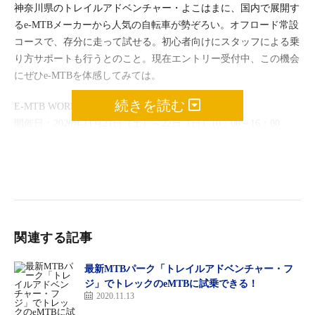
神奈川県のトレイルアドベンチャー・よこはまに、国内で展開す
るe-MTBメーカーから人気の自転車が勢ぞろい。オフロード常設
コースで、存分に走って試せる。初心者向けにスタッフによる乗
り方サポートも行うとのこと。現在エントリー受付中、この機会
にぜひe-MTBを体感してみては。
続きを読む
E-MTB WORLD2020
開催日：2020年11月21日（土）～22日（日）10：00～16：00
開催地：トレイルアドベンチャー・よこはま MTBコース（神奈
川県横浜市旭区上白根町1425-4）
参加費：無料
持ち物：ヘルメット、グローブ、コロナ感染防止対策のマスク
試乗予約：10:00／11:00／12:00／13:00 の計4回に分けて、各時間
ごとに定員50人（1日200人）を募集
関連する記事
詳細は公式サイトで。
最新MTBパーク「トレイルアドベンチャー・フ
ジ」でトレックのeMTBに試乗できる！
2020.11.13