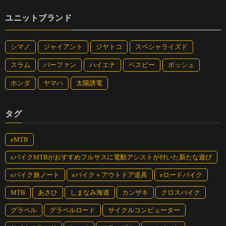
ユニットブランド
シマノ
ジャイアント
ジヤトコ
スペシャライズド
スラム
バーファン
ハイエナ
ベスビー
ボッシュ
ホンダ
ヤマハ
太陽誘電
タグ
eMTB
eバイクMTBがおすすめフルサスに電動アシストが付いた新たな遊び
eバイク旅ノート
eバイク＋アウトドア道具
eロードバイク
MTB
あさひ
しまなみ海道
カンザキ
クロスバイク
グラベル
グラベルロード
サイクルコンピューター