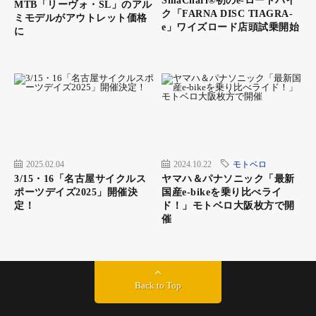
SmaChari®︎初のe-ロードバイ
MTB「リーヴォ・SL」のアル
ク「FARNA DISC TIAGRA-
ミモデルがアウトレット価格
e」ワイズロード店頭試乗開始
に
2025.02.04
2024.10.22
モトベロ
3/15・16「名古屋サイクルス
ヤマハ＆パナソニック「最新
ポーツデイズ2025」開催決
国産e-bikeを乗り比べライ
定！
ド！」モトベロ大阪枚方で開
催
Back to Top