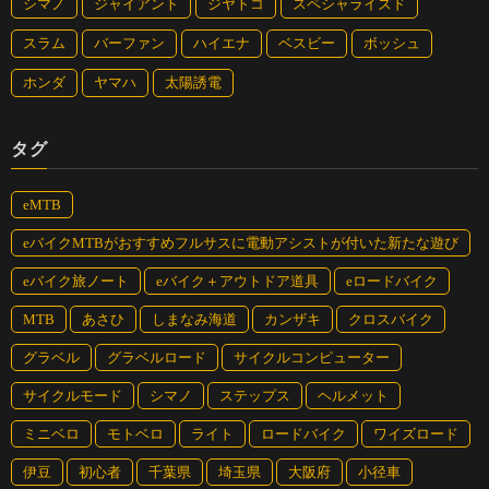
シマノ
ジャイアント
ジヤトコ
スペシャライズド
スラム
バーファン
ハイエナ
ベスビー
ボッシュ
ホンダ
ヤマハ
太陽誘電
タグ
eMTB
eバイクMTBがおすすめフルサスに電動アシストが付いた新たな遊び
eバイク旅ノート
eバイク＋アウトドア道具
eロードバイク
MTB
あさひ
しまなみ海道
カンザキ
クロスバイク
グラベル
グラベルロード
サイクルコンピューター
サイクルモード
シマノ
ステップス
ヘルメット
ミニベロ
モトベロ
ライト
ロードバイク
ワイズロード
伊豆
初心者
千葉県
埼玉県
大阪府
小径車