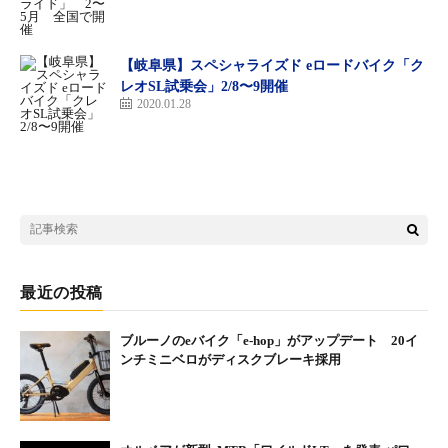
eバイクのラインナップ
【岐阜県】スペシャライズド eロードバイク「ク
ベスビー
レオSL試乗会」2/8〜9開催
PSF1（24万5000円・税抜）
2020.01.28
JR1（27万6000円・税抜）
CF1リーナ（15万5500円・税抜）
TRS2XC（36万円・税抜）
TRS2AM（44万5000円・税抜）
LX1（39万8000円・税抜）
PSA1（18万5000円・税抜）
JF1（23万円・税抜）
最近の投稿
ヴォターニ
H3（13万2000円・税抜）
ブルーノのeバイク「e-hop」がアップデート 20イ
Q3（13万2000円・税抜）
ンチミニベロがディスクブレーキ採用
ヤマハ
YPJ-R（23万円・税抜）