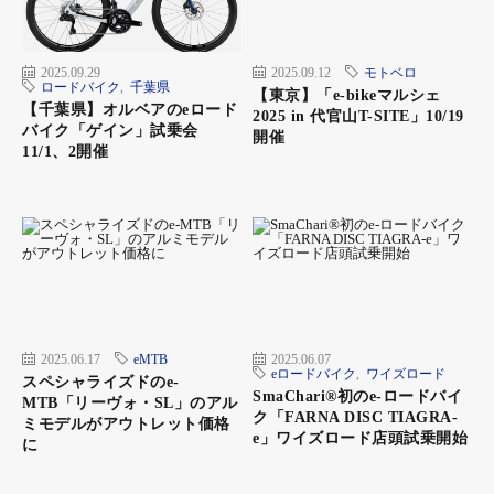
2025.09.29
2025.09.12
モトベロ
ロードバイク
,
千葉県
【東京】「e-bikeマルシェ
【千葉県】オルベアのeロード
2025 in 代官山T-SITE」10/19
バイク「ゲイン」試乗会
開催
11/1、2開催
2025.06.17
eMTB
2025.06.07
eロードバイク
,
ワイズロード
スペシャライズドのe-
SmaChari®︎初のe-ロードバイ
MTB「リーヴォ・SL」のアル
ク「FARNA DISC TIAGRA-
ミモデルがアウトレット価格
e」ワイズロード店頭試乗開始
に