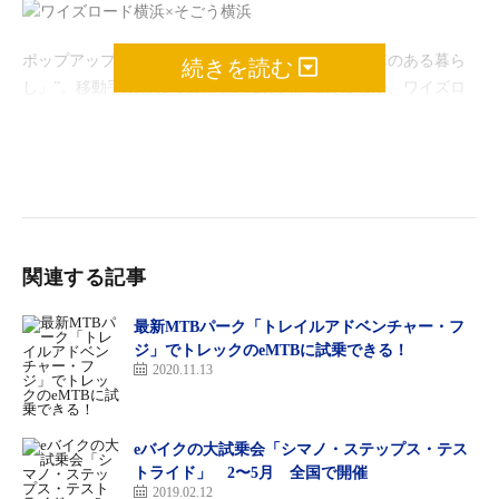
ポップアップストアのテーマは“新しい日常「自転車のある暮ら
続きを読む
し」”。移動手段として自転車を選ぶ人が増えるなか、ワイズロ
ード横浜店がそごう横浜店と異業種タッグを組んだ。
そごう横浜店からは、通勤に適したフォーマルスタイル、そのま
まオフィスで仕事が可能な機能性の高い衣類やバッグ、小物等、
紳士服のスぺシャリストがワークスタイルに合ったコーディネー
トを提案。5階の紳士服売場と連携しトータルコーディネートが
楽しめる。
関連する記事
ワイズロード横浜店からは、アップダウンの多い横浜の地形に最
最新MTBパーク「トレイルアドベンチャー・フ
適なeバイクなどを提案。ロードバイク型、クロスバイク型、マ
ジ」でトレックのeMTBに試乗できる！
2020.11.13
ウンテンバイク型、小径車型とライフスタイルに合ったeバイク
が期間中に展示され、10月17、18日にはそのほとんどに乗ること
ができる。試乗会場は2階のはまテラス風の広場で、開催時間は
eバイクの大試乗会「シマノ・ステップス・テス
11〜17時だ。eバイクやスポーツバイクが初めての人でもワイズ
トライド」 2〜5月 全国で開催
ロードのスタッフやメーカーの担当者がサポートしてくれる。
2019.02.12