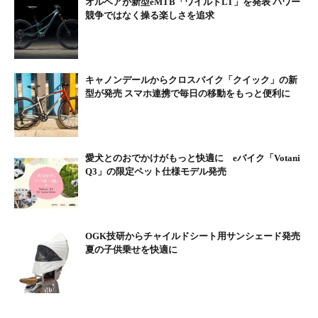
YPJ-C（18万5000円・税抜）
オルベアが新型eMTB「ワイルドLT」を発表 パワー
競争ではなく操る楽しさを追求
スコット
スケールeライド ジャパンスペックリミテッド（32万8000円・税
抜）
キャノンデールからクロスバイク「クイック」の新
型が発売 スマホ連携で毎日の移動をもっと便利に
ミヤタ
EXクロスe（16万円・税抜）
クルーズ5080（19万9000円・税抜）
クルーズ6180（26万9000円・税抜）
愛犬とのおでかけがもっと快適に eバイク「Votani
クルーズ（26万9000円・税抜）
Q3」の限定ペット仕様モデル発売
ロードレックス6180（29万9000円・税抜）
OGK技研からチャイルドシート用サンシェード発売
夏の子供乗せを快適に