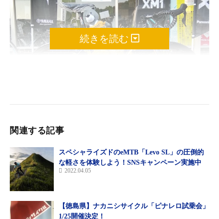
続きを読む
関連する記事
GUSTO RCR TL
スペシャライズドのeMTB「Levo SL」の圧倒的
グスト＆eバイク試乗会
な軽さを体験しよう！SNSキャンペーン実施中
日時：2018年7月22日（日）10:00～16:00(雨天中止）
2022.04.05
場所：藤岡渡良瀬運動公園内ハートランド城 東側（旧：藤岡ふ
れあいスポーツセンター / 栃木市藤岡町藤岡1218-1）
詳細はこちら
【徳島県】ナカニシサイクル「ピナレロ試乗会」
1/25開催決定！