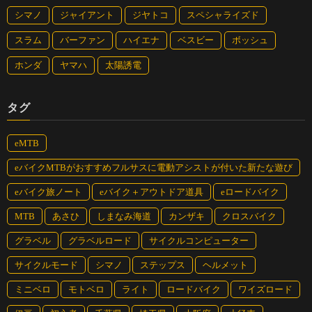
シマノ
ジャイアント
ジヤトコ
スペシャライズド
スラム
バーファン
ハイエナ
ベスビー
ボッシュ
ホンダ
ヤマハ
太陽誘電
タグ
eMTB
eバイクMTBがおすすめフルサスに電動アシストが付いた新たな遊び
eバイク旅ノート
eバイク＋アウトドア道具
eロードバイク
MTB
あさひ
しまなみ海道
カンザキ
クロスバイク
グラベル
グラベルロード
サイクルコンピューター
サイクルモード
シマノ
ステップス
ヘルメット
ミニベロ
モトベロ
ライト
ロードバイク
ワイズロード