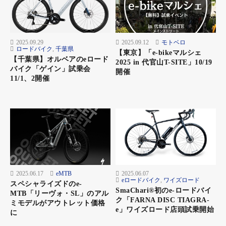
2025.09.29
2025.09.12
モトベロ
ロードバイク
,
千葉県
【東京】「e-bikeマルシェ
【千葉県】オルベアのeロード
2025 in 代官山T-SITE」10/19
バイク「ゲイン」試乗会
開催
11/1、2開催
2025.06.17
eMTB
2025.06.07
eロードバイク
,
ワイズロード
スペシャライズドのe-
SmaChari®︎初のe-ロードバイ
MTB「リーヴォ・SL」のアル
ク「FARNA DISC TIAGRA-
ミモデルがアウトレット価格
e」ワイズロード店頭試乗開始
に