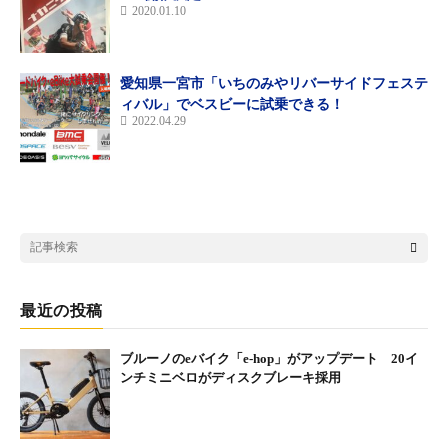
2020.01.10
愛知県一宮市「いちのみやリバーサイドフェステ
ィバル」でベスビーに試乗できる！
2022.04.29
ヤマハYPJ-XC
ミヤタRIDGE-RUNNER＆パナソニッ
クXM1
サイクルショップ松井輪業
住所：栃木県栃木市岩舟町静1144-1
TEL：0282-55-1780
最近の投稿
営業時間：9:00〜19:00、土曜日10:30〜19:00
定休日：日曜日
Facebook
ブルーノのeバイク「e-hop」がアップデート 20イ
ンチミニベロがディスクブレーキ採用