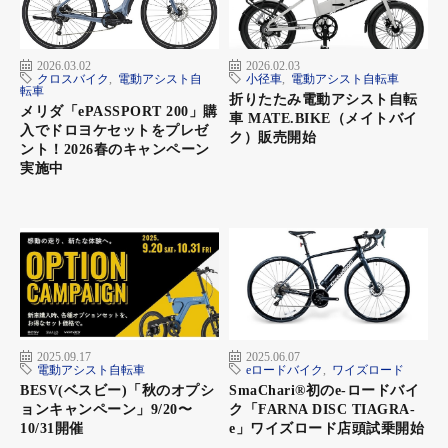
2026.03.02
2026.02.03
クロスバイク
,
電動アシスト自
小径車
,
電動アシスト自転車
転車
折りたたみ電動アシスト自転
メリダ「ePASSPORT 200」購
車 MATE.BIKE（メイトバイ
入でドロヨケセットをプレゼ
ク）販売開始
ント！2026春のキャンペーン
実施中
2025.09.17
2025.06.07
電動アシスト自転車
eロードバイク
,
ワイズロード
BESV(ベスビー)「秋のオプシ
SmaChari®︎初のe-ロードバイ
ョンキャンペーン」9/20〜
ク「FARNA DISC TIAGRA-
10/31開催
e」ワイズロード店頭試乗開始