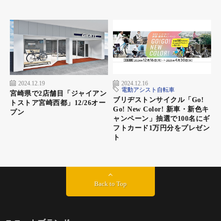
2024.12.19
2024.12.16
電動アシスト自転車
宮崎県で2店舗目「ジャイアン
ブリヂストンサイクル「Go!
トストア宮崎西都」12/26オー
Go! New Color! 新車・新色キ
プン
ャンペーン」抽選で100名にギ
フトカード1万円分をプレゼン
ト
Back to Top