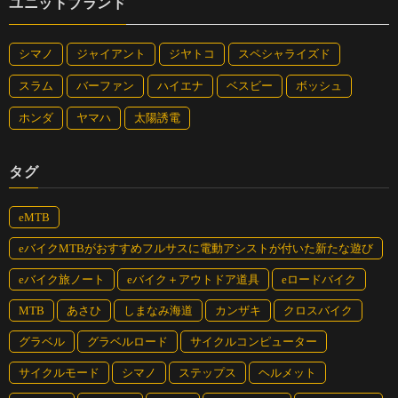
ユニットブランド
シマノ
ジャイアント
ジヤトコ
スペシャライズド
スラム
バーファン
ハイエナ
ベスビー
ボッシュ
ホンダ
ヤマハ
太陽誘電
タグ
eMTB
eバイクMTBがおすすめフルサスに電動アシストが付いた新たな遊び
eバイク旅ノート
eバイク＋アウトドア道具
eロードバイク
MTB
あさひ
しまなみ海道
カンザキ
クロスバイク
グラベル
グラベルロード
サイクルコンピューター
サイクルモード
シマノ
ステップス
ヘルメット