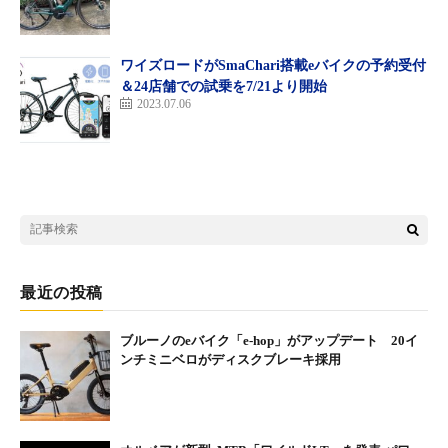
キャンペーン適用後価格 44万円
対象店舗：
ワイズロードがSmaChari搭載eバイクの予約受付
全国のメリダパートナーショップ、メリダグローバルディーラー
＆24店舗での試乗を7/21より開始
2023.07.06
・対象車種：
eパスポートCC400EQ
最近の投稿
ブルーノのeバイク「e-hop」がアップデート 20イ
ンチミニベロがディスクブレーキ採用