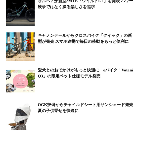
オルベアが新型eMTB「ワイルドLT」を発表 パワー
ブルー（ブラック）
競争ではなく操る楽しさを追求
キャノンデールからクロスバイク「クイック」の新
型が発売 スマホ連携で毎日の移動をもっと便利に
愛犬とのおでかけがもっと快適に eバイク「Votani
Q3」の限定ペット仕様モデル発売
シルクレッド（ブラック）
OGK技研からチャイルドシート用サンシェード発売
夏の子供乗せを快適に
【eパスポートCC400EQとは】
エナジークレードルデザインのバッテリーがフレーム内に入るイ
ンチューブ方式を採用し、低くまたぎやすいステップインeバイ
ク