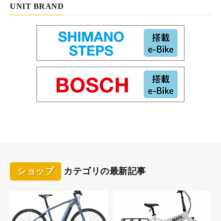
UNIT BRAND
【特徴】
・またぎやすく乗り降りが容易で、高剛性の独自設計のフレーム
・デザイン＆イノベーションアワード受賞のリヤキャリヤ標準装
備
・サークル錠、前後ライト、サイドスタンド、泥除け、サドルサ
スペンションも標準装備
・1充電走行距離の目安 最大130km
・サスペンションフォークとグリップ力のあるワイドタイヤを装
備
・シマノコンポーネント仕様でメンテナンスもしやすい
メリダパートナーショップ一覧（メリダのページ）
メリダグローバルディーラー一覧（メリダのページ）
ショップ
カテゴリの最新記事