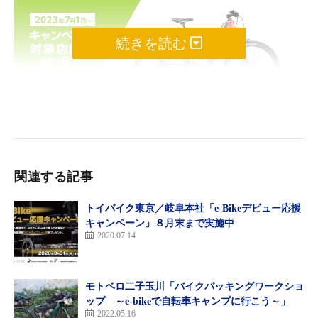
続きを読む
関連する記事
ePASSPORT SUMMERキャンペーン
トイバイク東京／岐阜本社「e-Bikeデビュー応援
キャンペーン」８月末まで実施中
2020.07.14
内容：
キャンペーン期間中にメリダパートナーショップならびにメリダ
グローバルディーラーにて、eパスポートCC400EQを購入、注文
モトベロ二子玉川「バイクパッキングワークショ
した先着30台限定で本体価格から3万円を割引。
ップ ～e-bikeで自転車キャンプに行こう～」
キャンペーン適用前価格 47万3000円
2022.05.16