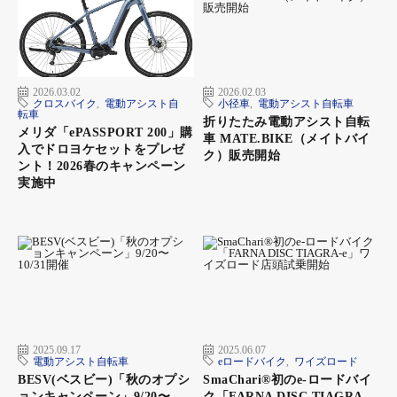
故の際でも安心です。
2026.03.02
2026.02.03
クロスバイク
,
電動アシスト自
小径車
,
電動アシスト自転車
転車
折りたたみ電動アシスト自転
メリダ「ePASSPORT 200」購
車 MATE.BIKE（メイトバイ
入でドロヨケセットをプレゼ
ク）販売開始
ント！2026春のキャンペーン
実施中
2025.09.17
2025.06.07
電動アシスト自転車
eロードバイク
,
ワイズロード
BESV(ベスビー)「秋のオプシ
SmaChari®︎初のe-ロードバイ
ョンキャンペーン」9/20〜
ク「FARNA DISC TIAGRA-