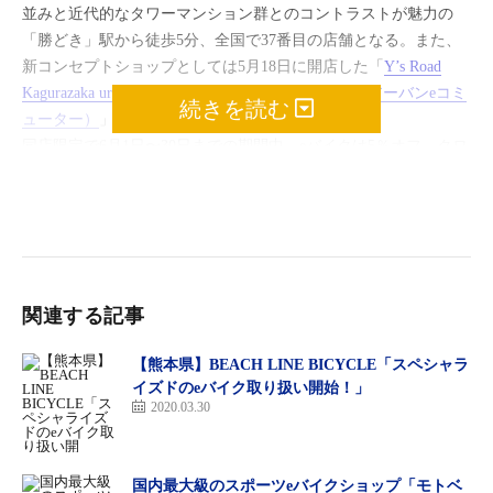
並みと近代的なタワーマンション群とのコントラストが魅力の
「勝どき」駅から徒歩5分、全国で37番目の店舗となる。また、
新コンセプトショップとしては5月18日に開店した「
Y’s Road
Kagurazaka urban e-commuter（ワイズロード神楽坂アーバンeコミ
続きを読む
ューター）
」に続き第２号店となる。
同店限定で6月1日〜30日までの期間中、eバイクは5％オフ、クロ
スバイクは10%オフの開店記念セールを実施する。
Y’s Road（ワイズロード）
GinzaKachidoki urban e-commuter
所在地：〒104-0054 東京都中央区勝どき4-13-4
・勝どき駅 から徒歩5分（都営地下鉄大江戸線）
・月島駅 から徒歩15分（東京メトロ有楽町線・都営地下鉄大江
関連する記事
戸線）
・東銀座駅から徒歩25分（東京メトロ日比谷線・都営浅草線）
【熊本県】BEACH LINE BICYCLE「スペシャラ
電話番号：03-5548-5202
イズドのeバイク取り扱い開始！」
2020.03.30
延床面積：約180平方メートル
売り場構成：完成車（E-BIKE約20台、ミニベロ・コミュータ
ー・クロスバイク約30台、ロードバイク約15台、パーツ、アクセ
国内最大級のスポーツeバイクショップ「モトベ
サリー