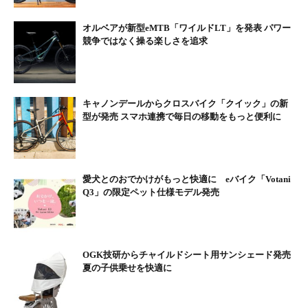
今までのワイズロードとは違ったコンセプトの新しいワイズロー
ドです。
オルベアが新型eMTB「ワイルドLT」を発表 パワー
競争ではなく操る楽しさを追求
女性・初心者にやさしいスポーツタイプのプレミアムeバイク、
地球環境にやさしいECOなライフスタイルバイクを提案いたしま
す。また、銀座勝どき店では、私も愛用するブランド「トレッ
キャノンデールからクロスバイク「クイック」の新
ク」を強力プッシュ！ 快適で軽快なスポーツサイクル、本格的
型が発売 スマホ連携で毎日の移動をもっと便利に
なロードバイクの自転車も展示・販売いたします。
銀座や築地にお立ち寄りの際は、ぜひ銀座勝どき店に足を運んで
みてください。
愛犬とのおでかけがもっと快適に eバイク「Votani
創業120周年のスポーツサイクル専門店Y’Roadだからできるこ
Q3」の限定ペット仕様モデル発売
と
：
おかげさまでワイズロードは今年創業120周年をむかえます。日
本最大級のスポーツサイクル専門店として、これまで蓄積してき
たあらゆるノウハウをすべて投入し、お客様にアーバンe-コミュ
OGK技研からチャイルドシート用サンシェード発売
夏の子供乗せを快適に
ーターの専門店としてお役に立てるよう努めます。
女性にやさしい小さめのサイズや、初心者が安全に乗車すること
ができる適正なサイズをそろえ、オススメします。また、都市間