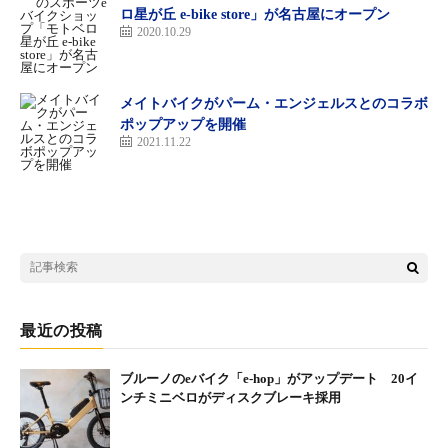
ロ星が丘 e-bike store」が名古屋にオープン
営業時間：月・火・木・金 12:00-20:00、土・祝 11:00-19:00
2020.10.29
定休日：水・日（祝日除）
ホームページ
メイトバイクがパーム・エンジェルスとのコラボ
住みたい街人気急上昇スポット・勝どきでアーバンe-コミュータ
ポップアップを開催
ーを提案
：
2021.11.22
「本当に住みやすい街大賞2017（＊主催：アルヒ株式会社）」で
第2位を獲得、昔ながらの街並みと近代的なタワーマンション群
とのコントラストが魅力の「勝どき」に、アーバン eコミュータ
ー２号店が誕生。
勝どき店は、アーバンバイクと『TREK（トレック）』ショップ
のふたつの顔を持つお店です。e-バイクをはじめロードバイク、
女性や初心者に優しいクロスバイクを約60台以上展示、勝どき店
最近の投稿
の“イチオシ”として世界のトップブランド『TREK（トレッ
ク）』を提案します。
ブルーノのeバイク「e-hop」がアップデート 20イ
ンチミニベロがディスクブレーキ採用
福田佑二郎店長のコメント
：
ワイズロード銀座勝どきアーバンe-コミューター店にようこそ！