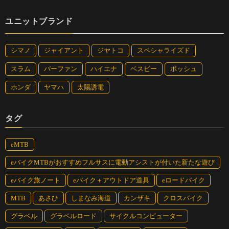
ユニットブランド
シマノ
ジャイアント
ジヤトコ
スペシャライズド
スラム
バーファン
ハイエナ
ベスビー
ボッシュ
ホンダ
ヤマハ
太陽誘電
タグ
eMTB
eバイクMTBがおすすめフルサスに電動アシストが付いた新たな遊び
eバイク旅ノート
eバイク＋アウトドア道具
eロードバイク
MTB
あさひ
しまなみ海道
カンザキ
クロスバイク
グラベル
グラベルロード
サイクルコンピューター