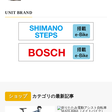
移動に便利なカゴやスタンドなどのコミューターとしてのアイテ
ムも充実しました、お気軽にご相談ください。はじめてのアーバ
UNIT BRAND
ンe-コミューターライフを全面的にバックアップします。
「即日納車」 強化店 決めたらその日にお持ち帰り
：
「明日からすぐ乗りたい！」のご要望にお応えします。スポーツ
サイクルはメーカーから入荷しても整備を行なわないとすぐに乗
車することができません。当店は充実のサポートで即日の納車を
行います！
充実のサポート＆サービス
：
購入後も安心してアーバンe-コミューターライフを楽しんでもら
うために、充実した「アフターサポートパック」をご用意。“手
頃な掛け金で大切な愛車を守る”スポーツサイクル専門店だから
こそできる安心サービスです。修理サービスと盗難補償のふたつ
のサポートがセットになっているので、購入後も安心です。
ショップ
カテゴリの最新記事
また、外出先などでパンクしたなど愛車に万一のことがあった場
合でも、希望の場所まで無料で搬送する「
自転車ロードサービ
ス
」も用意しています。自転車保険も付帯されていて、万一の事