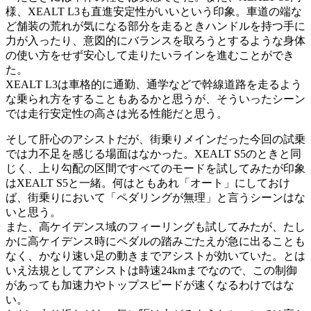
様、XEALT L3も直進安定性がいいという印象。車道の端な
ど舗装の荒れが気になる部分を走るときハンドルを持つ手に
力が入ったり、意図的にバランスを取ろうとするような身体
の使い方をせず安心して走りたいラインを進むことができ
た。
XEALT L3は車格的に通勤、通学などで幹線道路を走るよう
な乗られ方をすることもあるかと思うが、そういったシーン
では走行安定性の高さは光る性能だと思う。
そして肝心のアシストだが、街乗りメインだった今回の試乗
では力不足を感じる場面はなかった。XEALT S5のときと同
じく、上り勾配の区間ですべてのモードを試してみたが印象
はXEALT S5と一緒。何はともあれ「オート」にしておけ
ば、街乗りにおいて「ペダリングが無理」と言うシーンはな
いと思う。
また、高ケイデンス域のフィーリングも試してみたが、たし
かに高ケイデンス時にペダルの踏みごたえが急に出ることも
なく、かなり速い足の動きまでアシストが効いていた。とは
いえ法規としてアシストは時速24kmまでなので、この制御
があっても加速力やトップスピードが速くなるわけではな
い。