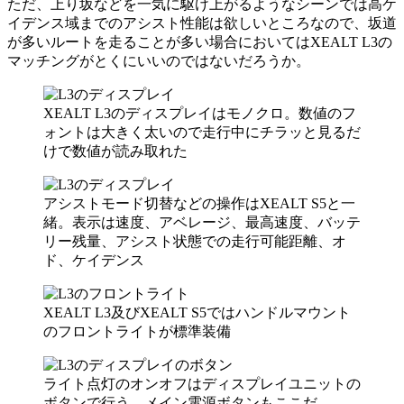
ただ、上り坂などを一気に駆け上がるようなシーンでは高ケ
イデンス域までのアシスト性能は欲しいところなので、坂道
が多いルートを走ることが多い場合においてはXEALT L3の
マッチングがとくにいいのではないだろうか。
XEALT L3のディスプレイはモノクロ。数値のフ
ォントは大きく太いので走行中にチラッと見るだ
けで数値が読み取れた
アシストモード切替などの操作はXEALT S5と一
緒。表示は速度、アベレージ、最高速度、バッテ
リー残量、アシスト状態での走行可能距離、オ
ド、ケイデンス
XEALT L3及びXEALT S5ではハンドルマウント
のフロントライトが標準装備
ライト点灯のオンオフはディスプレイユニットの
ボタンで行う。メイン電源ボタンもここだ