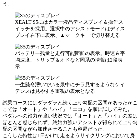
う。
XEALT S5にはカラー液晶ディスプレイ＆操作ス
イッチを採用。選択中のアシストモードはディス
プレイ右下に表示、▲マークキーで切り替える
バッテリー残量と走行可能距離の表示。時速＆平
均速度、トリップ＆オドなど同系の情報は2段表
示
一生懸命漕いでいる最中にチラ見するようなケイ
デンスは見やすさ重視の表示となる
試乗コースにはダラダラと続く上り勾配の区間があったがこ
こでは「オート」や「ハイ」「エコ」を順に試してみた。
ペダルへの踏力が強い状況では「オート」と「ハイ」の差は
ほとんど感じられず、終始力強いアシストが得られて上り勾
配の区間ながら加速させることも容易だった。
こうした特性は1日かけて走るようサイクリングにおいて身