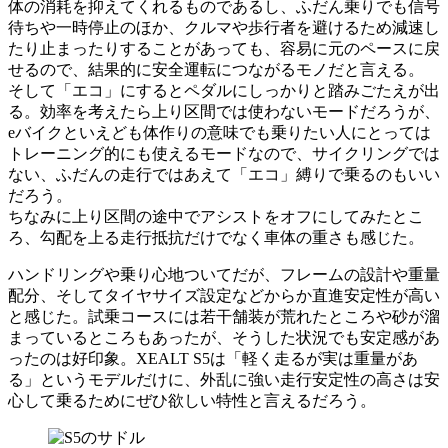
体の消耗を抑えてくれるものであるし、ふだん乗りでも信号
待ちや一時停止のほか、クルマや歩行者を避けるため減速し
たり止まったりすることがあっても、容易に元のペースに戻
せるので、結果的に安全運転につながるモノだと言える。
そして「エコ」にするとペダルにしっかりと踏みごたえが出
る。効率を考えたら上り区間では使わないモードだろうが、
eバイクといえども体作りの意味でも乗りたい人にとっては
トレーニング的にも使えるモードなので、サイクリングでは
ない、ふだんの走行ではあえて「エコ」縛りで乗るのもいい
だろう。
ちなみに上り区間の途中でアシストをオフにしてみたとこ
ろ、勾配を上る走行抵抗だけでなく車体の重さも感じた。
ハンドリングや乗り心地ついてだが、フレームの設計や重量
配分、そしてタイヤサイズ設定などからか直進安定性が高い
と感じた。試乗コースには若干舗装が荒れたところや砂が溜
まっているところもあったが、そうした状況でも安定感があ
ったのは好印象。XEALT S5は「軽く走るが実は重量があ
る」というモデルだけに、外乱に強い走行安定性の高さは安
心して乗るためにぜひ欲しい特性と言えるだろう。