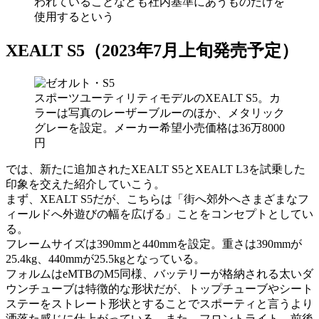
われていることなども社内基準にあうものだけを
使用するという
XEALT S5（2023年7月上旬発売予定）
スポーツユーティリティモデルのXEALT S5。カ
ラーは写真のレーザーブルーのほか、メタリック
グレーを設定。メーカー希望小売価格は36万8000
円
では、新たに追加されたXEALT S5とXEALT L3を試乗した
印象を交えた紹介していこう。
まず、XEALT S5だが、こちらは「街へ郊外へさまざまなフ
ィールドへ外遊びの幅を広げる」ことをコンセプトとしてい
る。
フレームサイズは390mmと440mmを設定。重さは390mmが
25.4kg、440mmが25.5kgとなっている。
フォルムはeMTBのM5同様、バッテリーが格納される太いダ
ウンチューブは特徴的な形状だが、トップチューブやシート
ステーをストレート形状とすることでスポーティと言うより
洒落た感じに仕上がっている。また、フロントライト、前後