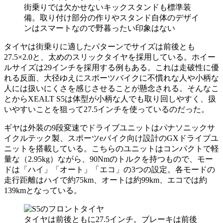
街乗りでは欠かせないキックスタンドも標準装
備。取り付け部分の作りやスタンド自体のデザイ
ンはスマートなので野暮ったい印象はない
タイヤは街乗りに適したパターンでサイズは前後とも
27.5×2.0と、太めのスリックタイヤを採用している。ホイー
ルサイズは29インチを採用する例もある。これは走破性に優
れる反面、大径ゆえにスポーツバイクに不慣れな人や小柄な
人には扱いにくさを感じさせることが懸念される。そんなこ
とからXEALT S5は体型が小柄な人でも取り回しやすく、扱
いやすいことを狙って27.5インチを使っているのだった。
ギヤは外装の9段変速でドライブユニットはパナソニックサ
イクルテック製、スポーツeバイク向け設計のGXドライブユ
ニットを搭載している。こちらのユニットはコンパクトで軽
量な（2.95kg）ながら、90Nmのトルクを持つもので、モー
ドは「ハイ」「オート」「エコ」の3つの設定。各モードの
走行距離はハイで約75km、オートは約99km、エコでは約
139kmとなっている。
タイヤは前後ともに27.5インチ。ブレーキは前後