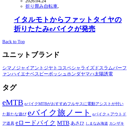
2026.04.24
折り畳み自転車
,
イタルモトからファットタイヤの
折りたたみeバイクが発売
Back to Top
ユニットブランド
シマノ
ジャイアント
ジヤトコ
スペシャライズド
スラム
バーフ
ァン
ハイエナ
ベスビー
ボッシュ
ホンダ
ヤマハ
太陽誘電
タグ
eMTB
eバイクMTBがおすすめフルサスに電動アシストが付い
eバイク旅ノート
た新たな遊び
eバイク＋アウトド
eロードバイク
MTB
あさひ
ア道具
カンザキ
しまなみ海道