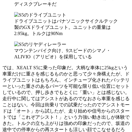
ディスクブレーキだ
ドライブユニットはパナソニックサイクルテック
製のGXドライブユニット。ユニットの重量は
2.95kg。トルクは90Nm
マウンテンバイク向け、9スピードのシマノ・
ALIVIO（アリビオ）を採用している
では、XEALT S5に乗った印象だ。大柄な車体に25kgという
車重だけに重さを感じるものかと思って少々身構えたが、ド
ライブユニットはもちろん、インチューブ化されたバッテリ
ーといった重さのあるパーツを可能な限り低い位置にセット
しているので、押し歩きでもとくに「重い」とは感じない。
走行中に関してはアシストがあるのでなおさら車重を感じる
ことはない。今回は街乗りでの試乗だったのでアシストモー
ドは「オート」から試したが、走り始めや信号からのスター
トでは「これぞアシスト！」という力強い動き出しが体験で
きた。トルクの立ち上がりは強めの印象だったので、坂道の
途中での停車からの再スタートも涼しい顔でこなせるだろ