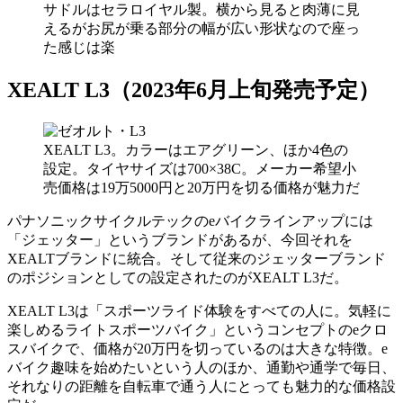
サドルはセラロイヤル製。横から見ると肉薄に見
えるがお尻が乗る部分の幅が広い形状なので座っ
た感じは楽
XEALT L3（2023年6月上旬発売予定）
XEALT L3。カラーはエアグリーン、ほか4色の
設定。タイヤサイズは700×38C。メーカー希望小
売価格は19万5000円と20万円を切る価格が魅力だ
パナソニックサイクルテックのeバイクラインアップには
「ジェッター」というブランドがあるが、今回それを
XEALTブランドに統合。そして従来のジェッターブランド
のポジションとしての設定されたのがXEALT L3だ。
XEALT L3は「スポーツライド体験をすべての人に。気軽に
楽しめるライトスポーツバイク」というコンセプトのeクロ
スバイクで、価格が20万円を切っているのは大きな特徴。e
バイク趣味を始めたいという人のほか、通勤や通学で毎日、
それなりの距離を自転車で通う人にとっても魅力的な価格設