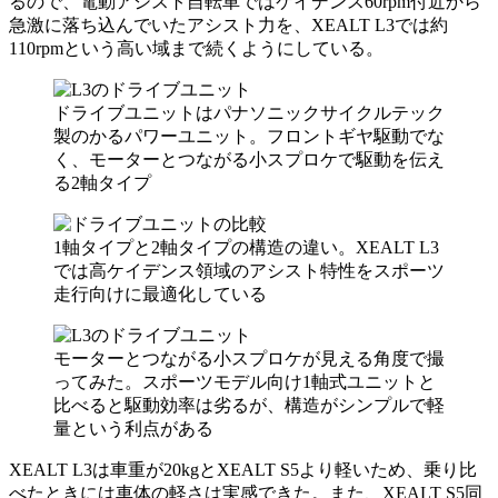
るので、電動アシスト自転車ではケイデンス60rpm付近から
急激に落ち込んでいたアシスト力を、XEALT L3では約
110rpmという高い域まで続くようにしている。
ドライブユニットはパナソニックサイクルテック
製のかるパワーユニット。フロントギヤ駆動でな
く、モーターとつながる小スプロケで駆動を伝え
る2軸タイプ
1軸タイプと2軸タイプの構造の違い。XEALT L3
では高ケイデンス領域のアシスト特性をスポーツ
走行向けに最適化している
モーターとつながる小スプロケが見える角度で撮
ってみた。スポーツモデル向け1軸式ユニットと
比べると駆動効率は劣るが、構造がシンプルで軽
量という利点がある
XEALT L3は車重が20kgとXEALT S5より軽いため、乗り比
べたときには車体の軽さは実感できた。また、XEALT S5同