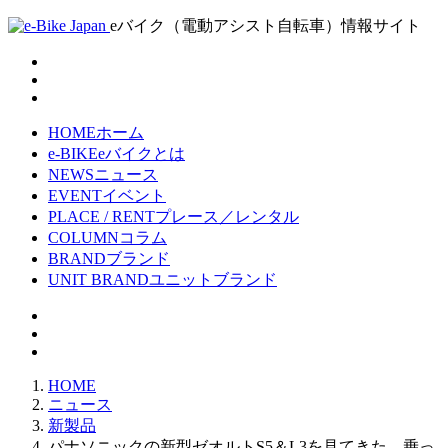
eバイク（電動アシスト自転車）情報サイト
HOME
ホーム
e-BIKE
eバイクとは
NEWS
ニュース
EVENT
イベント
PLACE / RENT
プレース／レンタル
COLUMN
コラム
BRAND
ブランド
UNIT BRAND
ユニットブランド
HOME
ニュース
新製品
パナソニックの新型ゼオルトS5＆L3を見てきた、乗っ