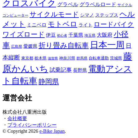
クロスバイク
グラベル
グラベルロード
サイクル
ヘル
サイクルモード
シマノ
ステップス
コンピューター
メット
モトベロ
ロードバイク
ミニベロ
ライト
小径
ワイズロード
伊豆
千葉県
大阪府
埼玉県
初心者
日本一周
車
折り畳み自転車
日
愛媛県
広島県
藤
本縦断
東京都
栃木県
神奈川県
自転車通勤
茨城県
群馬県
滋賀県
原かんいち
電動アシス
試乗記事
長野県
ト自転車
静岡県
運営会社
株式会社八重洲出版
・
会社概要
・
プライバシーポリシー
© Copyright 2026
e-Bike Japan
.