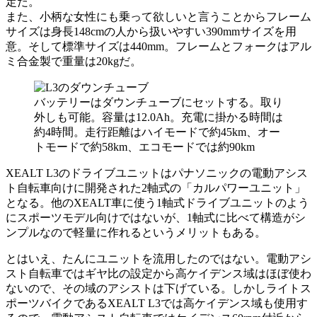
定だ。
また、小柄な女性にも乗って欲しいと言うことからフレーム
サイズは身長148cmの人から扱いやすい390mmサイズを用
意。そして標準サイズは440mm。フレームとフォークはアル
ミ合金製で重量は20kgだ。
バッテリーはダウンチューブにセットする。取り
外しも可能。容量は12.0Ah。充電に掛かる時間は
約4時間。走行距離はハイモードで約45km、オー
トモードで約58km、エコモードでは約90km
XEALT L3のドライブユニットはパナソニックの電動アシス
ト自転車向けに開発された2軸式の「カルパワーユニット」
となる。他のXEALT車に使う1軸式ドライブユニットのよう
にスポーツモデル向けではないが、1軸式に比べて構造がシ
ンプルなので軽量に作れるというメリットもある。
とはいえ、たんにユニットを流用したのではない。電動アシ
スト自転車ではギヤ比の設定から高ケイデンス域はほぼ使わ
ないので、その域のアシストは下げている。しかしライトス
ポーツバイクであるXEALT L3では高ケイデンス域も使用す